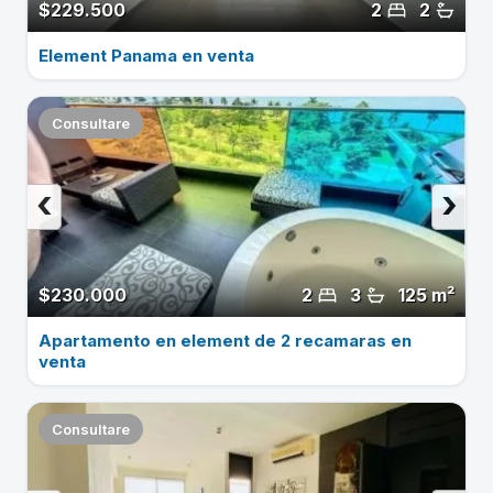
$229.500
2
2
Element Panama en venta
Consultare
‹
›
$230.000
2
3
125 m²
Apartamento en element de 2 recamaras en
venta
Consultare