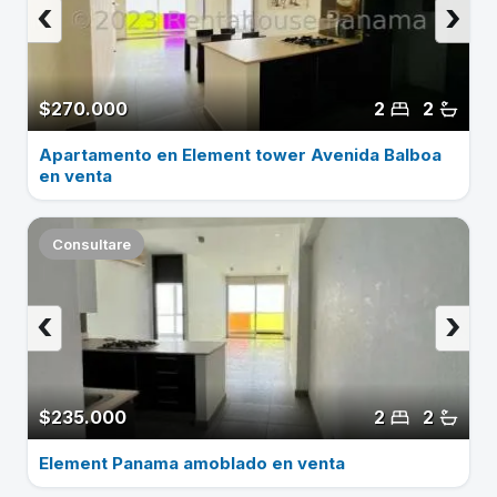
‹
›
$270.000
2
2
Apartamento en Element tower Avenida Balboa
en venta
Consultare
‹
›
$235.000
2
2
Element Panama amoblado en venta