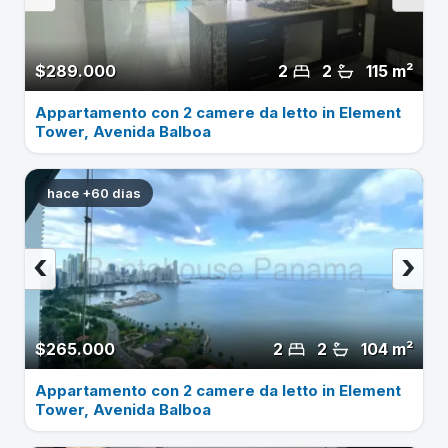
$289.000
2
2
115 m²
Appartamento con 2 camere da letto in Element
Tower, Avenida Balboa
hace +60 dias
‹
›
$265.000
2
2
104 m²
Appartamento con 2 camere da letto in Element
Tower, Avenida Balboa