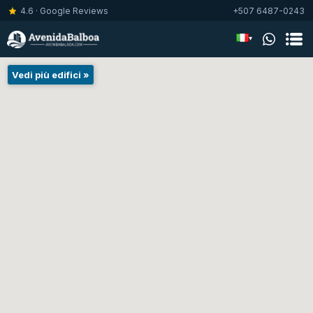
4.6 · Google Reviews
+507 6487-0243
▾
Vedi più edifici »