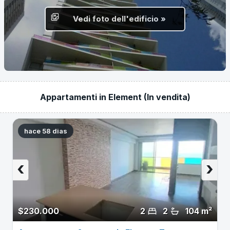
Vedi foto dell'edificio »
Appartamenti in Element (In vendita)
hace 58 dias
‹
›
$230.000
2
2
104 m²