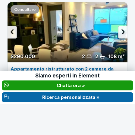
Consultare
‹
›
$290.000
2
2
108 m²
Appartamento ristrutturato con 2 camere da
letto in Element Tower, Av. Balboa
Siamo esperti in
Element
Chatta ora »
Informazioni su Element Tower
Ricerca personalizzata »
ANNO
PIANI
2010
37
Element Tower (2010) è una torre di 37 piani in Avenida
Balboa con Calle 31 Este, riconoscibile per la sua facciata