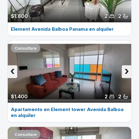
$1.800
2
2
Element Avenida Balboa Panama en alquiler
Consultare
‹
›
$1.400
2
2
Apartamento en Element tower Avenida Balboa
en alquiler
Consultare