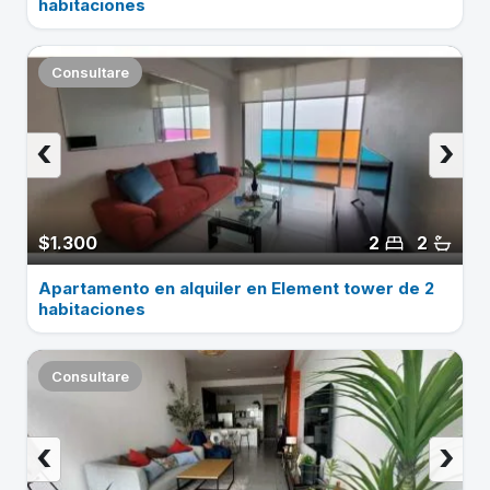
habitaciones
Consultare
‹
›
$1.300
2
2
Apartamento en alquiler en Element tower de 2
habitaciones
Consultare
‹
›