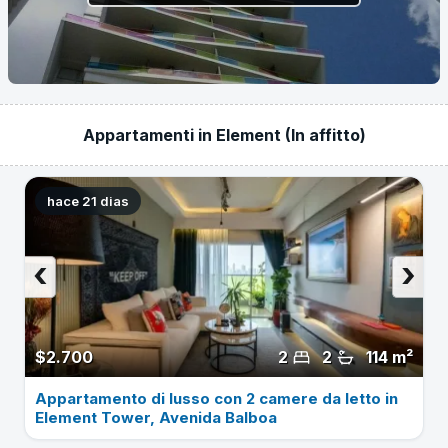
Appartamenti in Element (In affitto)
hace 21 dias
‹
›
$2.700
2
2
114 m²
Appartamento di lusso con 2 camere da letto in
Element Tower, Avenida Balboa