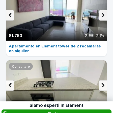
‹
›
$1.750
2
2
Apartamento en Element tower de 2 recamaras
en alquiler
Consultare
‹
›
Siamo esperti in
Element
$1.500
2
2