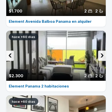
$1.700
2
2
Element Avenida Balboa Panama en alquiler
hace +60 dias
‹
›
$2.300
2
2
Element Panama 2 habitaciones
hace +60 dias