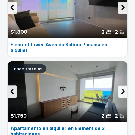
‹
›
$1.800
2
2
Element tower Avenida Balboa Panama en
alquiler
hace +60 dias
‹
›
$1.750
2
2
Apartamento en alquiler en Element de 2
habitaciones