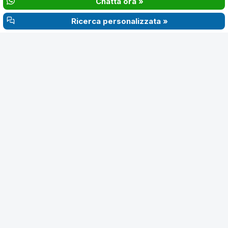
Chatta ora »
Element tower 2 recamaras en alquiler
Ricerca personalizzata »
Consultare
‹
›
$1.550
2
2
Apartamento en alquiler en Element tower de 2
recamaras
Consultare
‹
›