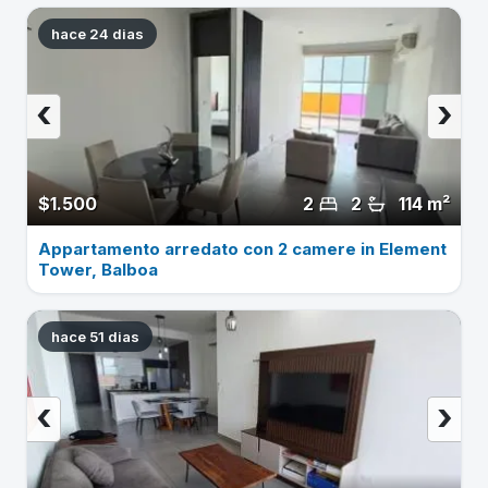
hace 24 dias
‹
›
$1.500
2
2
114 m²
Appartamento arredato con 2 camere in Element
Tower, Balboa
hace 51 dias
‹
›