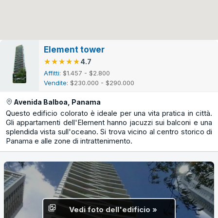
Element tower
★★★★★
★★★★★
4.7
Affitti
: $1.457 - $2.800
Vendite
: $230.000 - $290.000
Avenida Balboa, Panama
Questo edificio colorato è ideale per una vita pratica in città.
Gli appartamenti dell'Element hanno jacuzzi sui balconi e una
splendida vista sull'oceano. Si trova vicino al centro storico di
Panama e alle zone di intrattenimento.
Vedi foto dell'edificio »