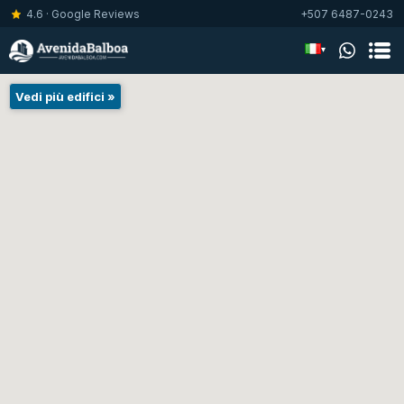
4.6 · Google Reviews
+507 6487-0243
▾
Vedi più edifici »