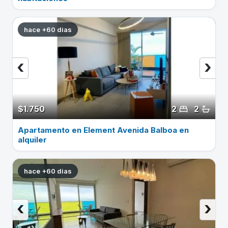
hace +60 dias
‹
›
$1.750
2
2
Apartamento en Element Avenida Balboa en
alquiler
hace +60 dias
‹
›