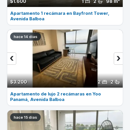
$1.600
1
2
98 m²
Apartamento 1 recámara en Bayfront Tower,
Avenida Balboa
hace 14 dias
‹
›
$3.200
2
2
Apartamento de lujo 2 recámaras en Yoo
Panamá, Avenida Balboa
hace 15 dias