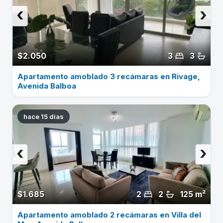
‹
›
$2.050
3
3
Apartamento amoblado 3 recámaras en Rivage,
Avenida Balboa
hace 15 dias
‹
›
$1.685
2
2
125 m²
Apartamento amoblado 2 recámaras en Villa del