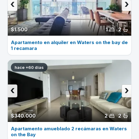
‹
›
$1.500
1
2
Apartamento en alquiler en Waters on the bay de
1 recamara
hace +60 dias
‹
›
$340.000
2
2
Apartamento amueblado 2 recámaras en Waters
on the Bay