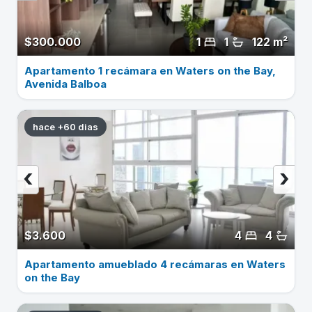
$300.000
1
1
122 m²
Apartamento 1 recámara en Waters on the Bay,
Avenida Balboa
hace +60 dias
‹
›
$3.600
4
4
Apartamento amueblado 4 recámaras en Waters
on the Bay