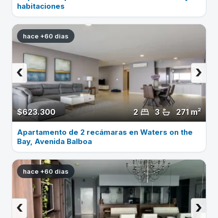
habitaciones
hace +60 dias
‹
›
$623.300
2
3
271 m²
Apartamento de 2 recámaras en Waters on the
Bay, Avenida Balboa
hace +60 dias
‹
›