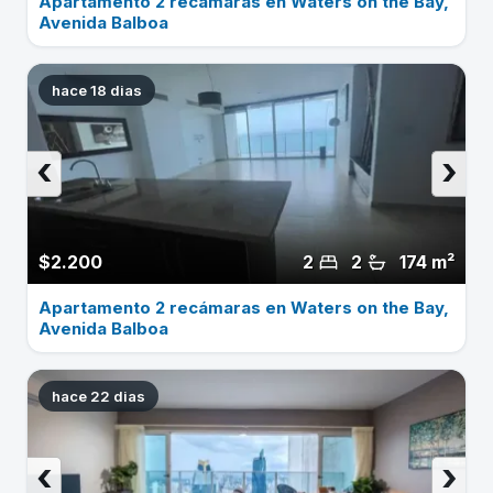
Apartamento 2 recámaras en Waters on the Bay,
Avenida Balboa
hace 18 dias
‹
›
$2.200
2
2
174 m²
Apartamento 2 recámaras en Waters on the Bay,
Avenida Balboa
hace 22 dias
‹
›