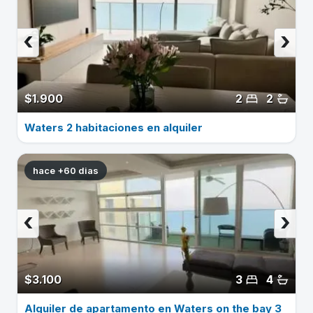
‹
›
$1.900
2
2
Waters 2 habitaciones en alquiler
hace +60 dias
‹
›
$3.100
3
4
Alquiler de apartamento en Waters on the bay 3