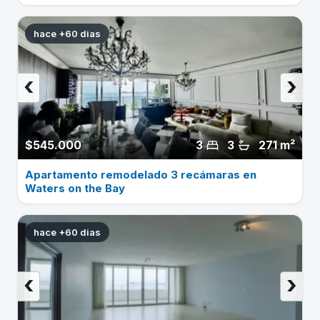
hace +60 dias
‹
›
$545.000
3
3
271 m²
Apartamento remodelado 3 recámaras en
Waters on the Bay
hace +60 dias
‹
›