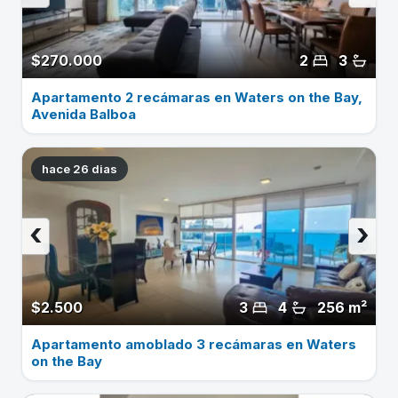
$270.000
2
3
Apartamento 2 recámaras en Waters on the Bay,
Avenida Balboa
hace 26 dias
‹
›
$2.500
3
4
256 m²
Apartamento amoblado 3 recámaras en Waters
on the Bay