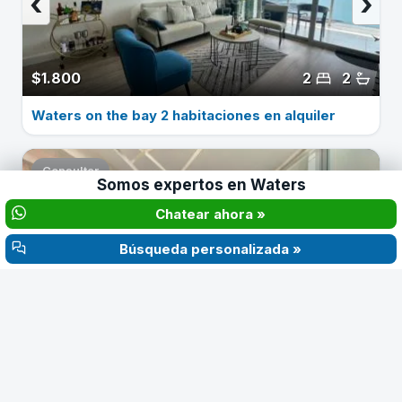
‹
›
$1.800
2
2
Waters on the bay 2 habitaciones en alquiler
Consultar
Somos expertos en
Waters
Chatear ahora »
‹
›
Búsqueda personalizada »
$3.000
3
4
Waters on the bay Avenida Balboa Panama en
alquiler