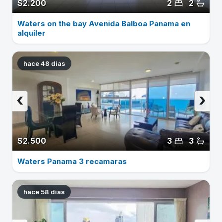
$2.200
2
2
Waters on the bay Avenida Balboa Panama en
alquiler
hace 48 dias
‹
›
$2.500
3
3
Waters Panama 3 recamaras
hace 58 dias