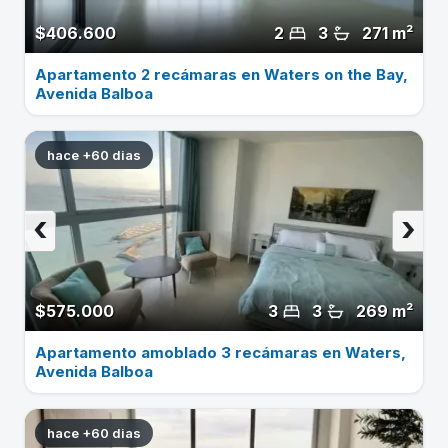
$406.600
2
3
271 m²
Apartamento 2 recámaras en Waters on the Bay,
Avenida Balboa
hace +60 dias
‹
›
$575.000
3
3
269 m²
Apartamento amoblado 3 recámaras en Waters,
Avenida Balboa
hace +60 dias