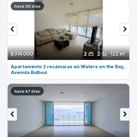
hace 30 dias
‹
›
$314.000
2
2
122 m²
Apartamento 2 recámaras en Waters on the Bay,
Avenida Balboa
hace 47 dias
‹
›