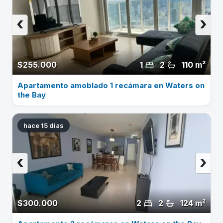
‹
›
$255.000
1
2
110 m²
Apartamento amoblado 1 recámara en Waters on
the Bay
hace 15 dias
‹
›
$300.000
2
2
124 m²