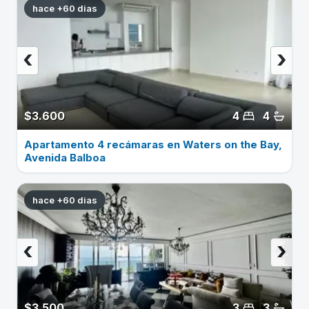
hace +60 dias
‹
›
$3.600
4
4
Apartamento 4 recámaras en Waters on the Bay,
Avenida Balboa
hace +60 dias
‹
›
$3.500
3
3