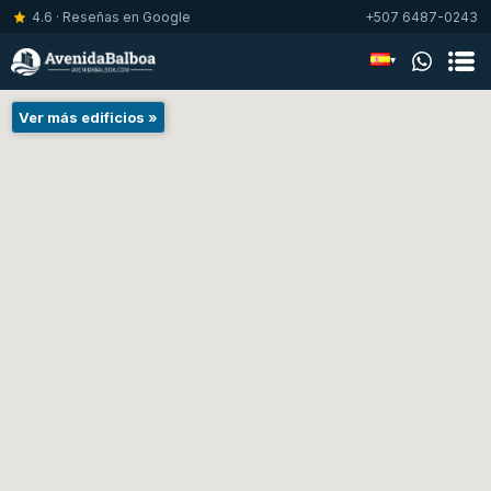
4.6 · Reseñas en Google
+507 6487-0243
▾
Ver más edificios »