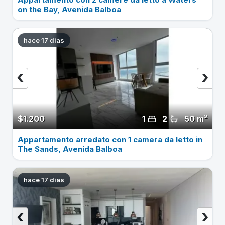
on the Bay, Avenida Balboa
hace 17 dias
‹
›
$1.200
1
2
50 m²
Appartamento arredato con 1 camera da letto in
The Sands, Avenida Balboa
hace 17 dias
‹
›