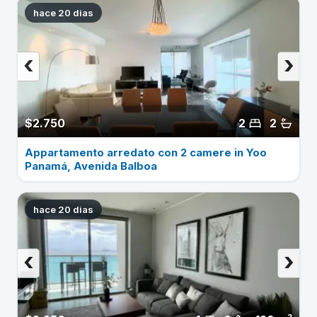
hace 20 dias
‹
›
$2.750
2
2
Appartamento arredato con 2 camere in Yoo
Panamá, Avenida Balboa
hace 20 dias
‹
›