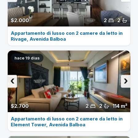
$2.000
2
2
Appartamento di lusso con 2 camere da letto in
Rivage, Avenida Balboa
hace 19 dias
‹
›
$2.700
2
2
114 m²
Appartamento di lusso con 2 camere da letto in
Element Tower, Avenida Balboa