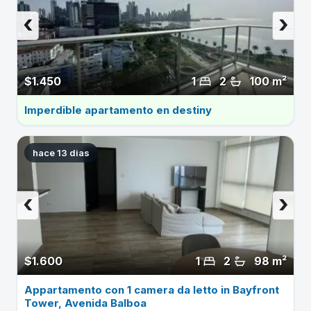
‹
›
$1.450
1
2
100 m²
Imperdible apartamento en destiny
hace 13 dias
‹
›
$1.600
1
2
98 m²
Appartamento con 1 camera da letto in Bayfront
Tower, Avenida Balboa