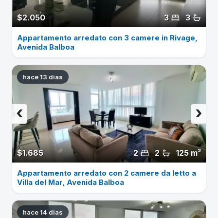
$2.050
3
3
Appartamento arredato con 3 camere in Rivage,
Avenida Balboa
hace 13 dias
‹
›
$1.685
2
2
125 m²
Appartamento arredato con 2 camere da letto a
Villa del Mar, Avenida Balboa
hace 14 dias