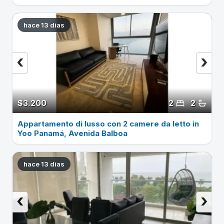
hace 13 dias
‹
›
$3.200
2
2
Appartamento di lusso con 2 camere da letto in
Yoo Panamá, Avenida Balboa
hace 13 dias
‹
›