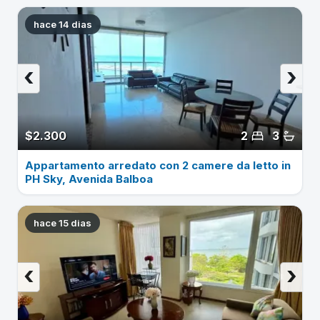
hace 14 dias
‹
›
$2.300
2
3
Appartamento arredato con 2 camere da letto in
PH Sky, Avenida Balboa
hace 15 dias
‹
›