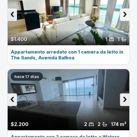
‹
›
$1.400
1
1
Appartamento arredato con 1 camera da letto in
The Sands, Avenida Balboa
hace 17 dias
‹
›
$2.200
2
2
174 m²
Appartamento con 2 camere da letto a Waters