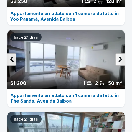
$2.250
1
2
128 m²
Appartamento arredato con 1 camera da letto in
Yoo Panamá, Avenida Balboa
hace 21 dias
‹
›
$1.200
1
2
50 m²
Appartamento arredato con 1 camera da letto in
The Sands, Avenida Balboa
hace 21 dias