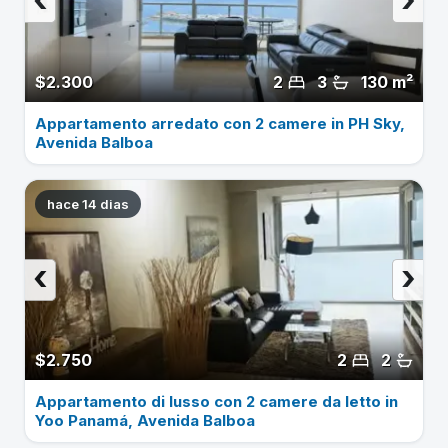
$2.300
2
3
130 m²
Appartamento arredato con 2 camere in PH Sky,
Avenida Balboa
hace 14 dias
‹
›
$2.750
2
2
Appartamento di lusso con 2 camere da letto in
Yoo Panamá, Avenida Balboa