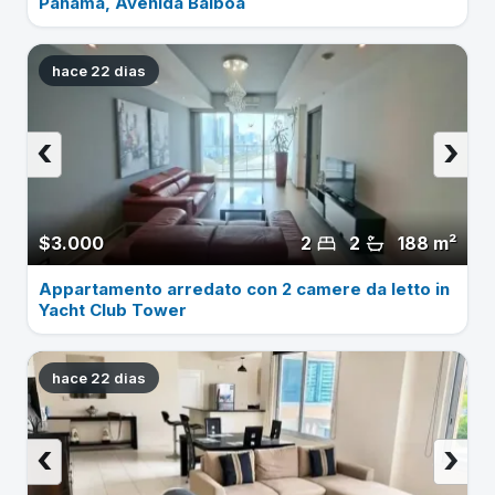
Panama, Avenida Balboa
hace 22 dias
‹
›
$3.000
2
2
188 m²
Appartamento arredato con 2 camere da letto in
Yacht Club Tower
hace 22 dias
‹
›