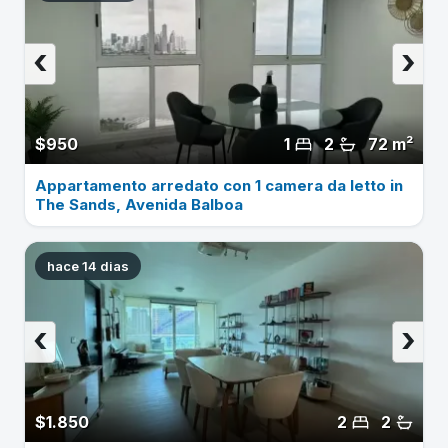
‹
›
$950
1
2
72 m²
Appartamento arredato con 1 camera da letto in
The Sands, Avenida Balboa
hace 14 dias
‹
›
$1.850
2
2