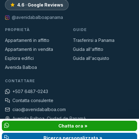
4.6 · Google Reviews
@avenidabalboapanama
PROPRIETÀ
GUIDE
Appartamenti in affitto
Trasferirsi a Panama
Appartamenti in vendita
Guida all'affitto
Esplora edifici
Guida all'acquisto
Avenida Balboa
CONTATTARE
+507 6487-0243
Contatta consulente
ciao@avenidabalboa.com
Avenida Balboa, Ciudad de Panamá
Chatta ora »
© 2026 AvenidaBalboa.com · Proprietà & Immobili ·
Privacidad
Ricerca personalizzata »