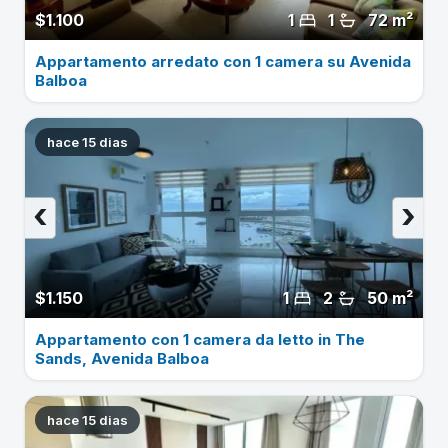
$1.100
1
1
72 m²
Appartamento arredato con 1 camera su Avenida
Balboa
hace 15 dias
‹
›
$1.150
1
2
50 m²
Appartamento con 1 camera da letto in The
Sands, Avenida Balboa
hace 15 dias