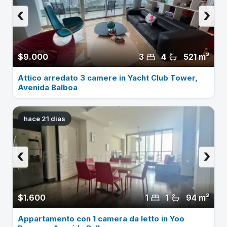
‹
›
$9.000
3
4
521 m²
Attico arredato 3 camere in Yacht Club Tower,
Avenida Balboa
hace 21 dias
‹
›
$1.600
1
1
94 m²
Appartamento con 1 camera da letto in Yoo