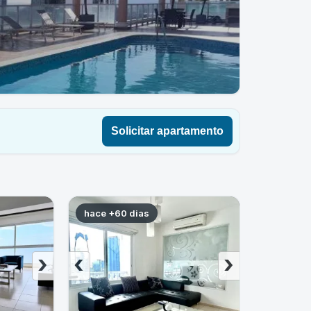
Solicitar apartamento
hace +60 dias
›
‹
›