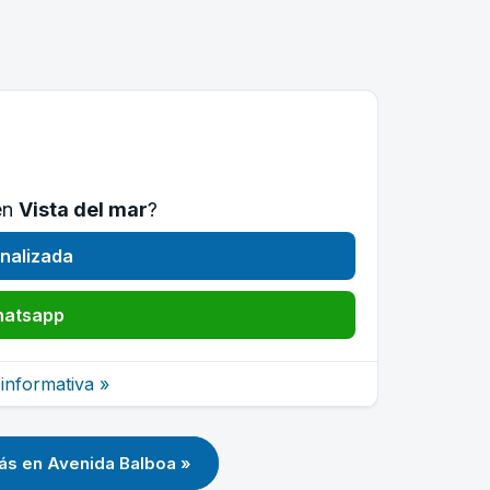
en
Vista del mar
?
nalizada
hatsapp
informativa »
ás en Avenida Balboa »