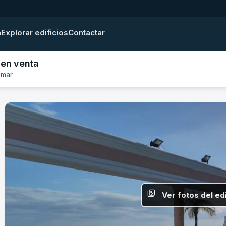
a
Explorar edificios
Contactar
 en venta
 mar
Ver fotos del edi