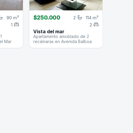
$250.000
90 m²
2
114 m²
1
2
Vista del mar
1
Apartamento amoblado de 2
el Mar
recámaras en Avenida Balboa