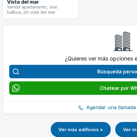
Vista del mar
Vendo apartamento, ave.
balboa, ph vista del mar
¿Quieres ver más opciones 
Búsqueda perso
Chatear por W
Agendar una llamada 
Ver más edificios »
Ver m