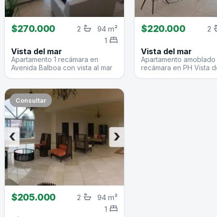
$270.000
$220.000
2
94 m²
2
1
Vista del mar
Vista del mar
Apartamento 1 recámara en
Apartamento amoblado 
Avenida Balboa con vista al mar
recámara en PH Vista d
Consultar
‹
›
$205.000
2
94 m²
1