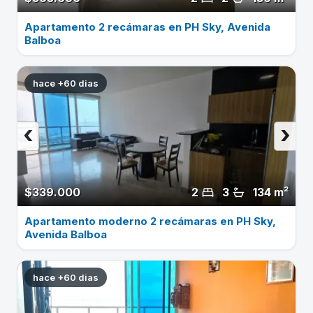
Apartamento 2 recámaras en PH Sky, Avenida
Balboa
hace +60 dias
‹
›
$339.000
2
3
134 m²
Apartamento moderno 2 recámaras en PH Sky,
Avenida Balboa
hace +60 dias