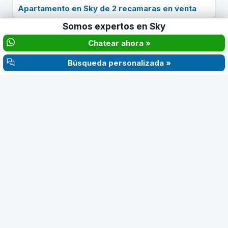
Apartamento en Sky de 2 recamaras en venta
Somos expertos en
Sky
Consultar
Chatear ahora »
Búsqueda personalizada »
‹
›
$450.000
2
3
Apartamento en Ph sky Avenida Balboa en venta
Consultar
‹
›