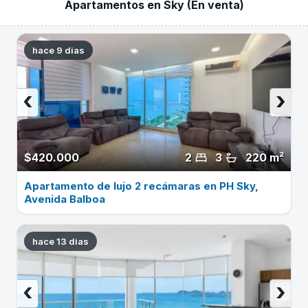
Apartamentos en Sky (En venta)
hace 9 dias
‹
›
$420.000
2
3
220 m²
Apartamento de lujo 2 recámaras en PH Sky,
Avenida Balboa
hace 13 dias
‹
›