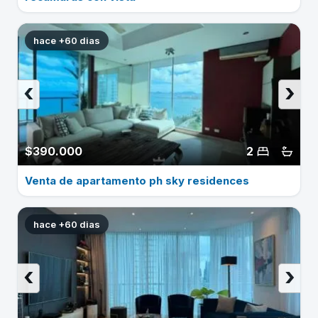
hace +60 dias
‹
›
$390.000
2
Venta de apartamento ph sky residences
hace +60 dias
‹
›