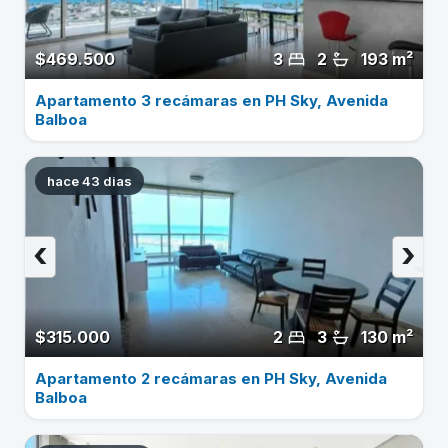
$469.500
3
2
193 m²
Apartamento 3 recámaras en PH Sky, Avenida
Balboa
hace 43 dias
‹
›
$315.000
2
3
130 m²
Apartamento 2 recámaras en PH Sky, Avenida
Balboa