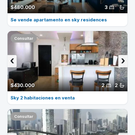
$480.000
3
Se vende apartamento en sky residences
Consultar
‹
›
$430.000
2
2
Sky 2 habitaciones en venta
Consultar