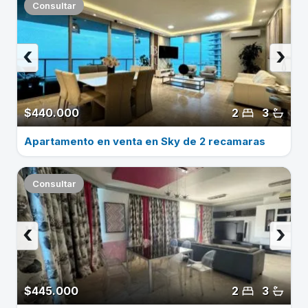
Consultar
‹
›
$440.000
2
3
Apartamento en venta en Sky de 2 recamaras
Consultar
‹
›
$445.000
2
3