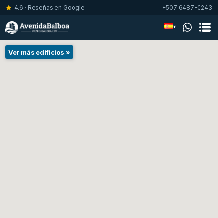
4.6 · Reseñas en Google
+507 6487-0243
▾
Ver más edificios »