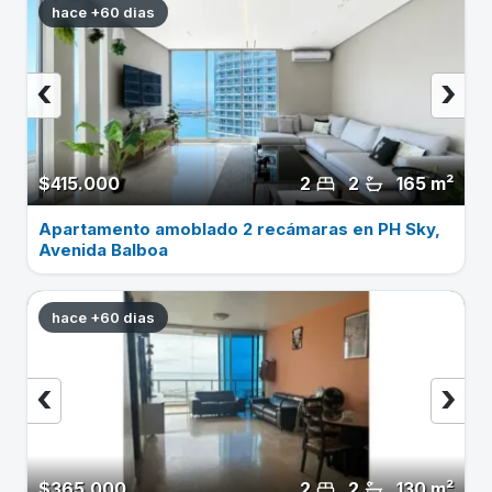
hace +60 dias
‹
›
$415.000
2
2
165 m²
Apartamento amoblado 2 recámaras en PH Sky,
Avenida Balboa
hace +60 dias
‹
›
$365.000
2
2
130 m²