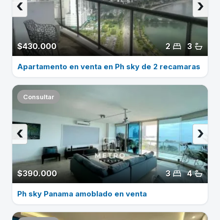
‹
›
$430.000
2
3
Apartamento en venta en Ph sky de 2 recamaras
Consultar
‹
›
$390.000
3
4
Ph sky Panama amoblado en venta