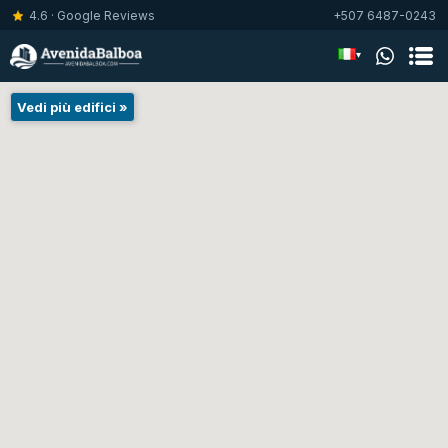
4.6 · Google Reviews
+507 6487-0243
▾
Vedi più edifici »