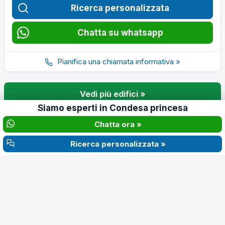
Ricerca personalizzata
Chatta su whatsapp
Pianifica una chiamata informativa »
Vedi più edifici »
Siamo esperti in
Condesa princesa
Vedi di più su Avenida Balboa »
Chatta ora »
Ricerca personalizzata »
Specialists in Avenida Balboa apartments, Panama City — since
2015.
4.6 · Google Reviews