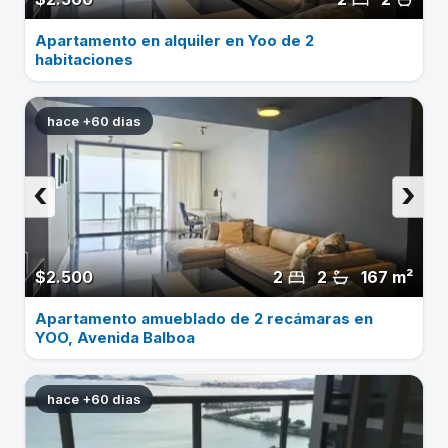
Apartamento en alquiler en Yoo de 2
habitaciones
hace +60 dias
‹
›
$2.500
2
2
167 m²
Apartamento amueblado de 2 recámaras en
YOO, Avenida Balboa
hace +60 dias