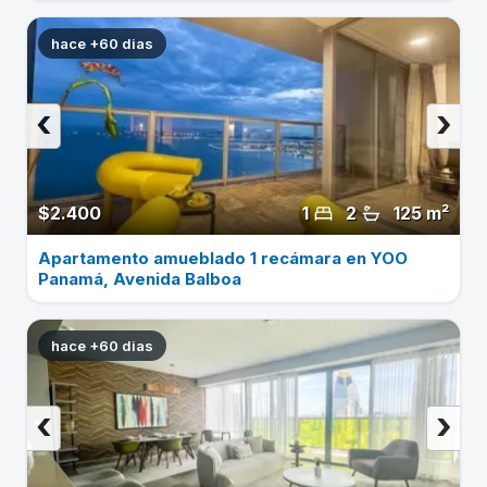
hace +60 dias
‹
›
$2.400
1
2
125 m²
Apartamento amueblado 1 recámara en YOO
Panamá, Avenida Balboa
hace +60 dias
‹
›