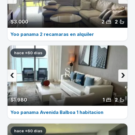
$3.000
2
2
Yoo panama 2 recamaras en alquiler
hace +60 dias
‹
›
$1.980
1
2
Yoo panama Avenida Balboa 1 habitacion
hace +60 dias