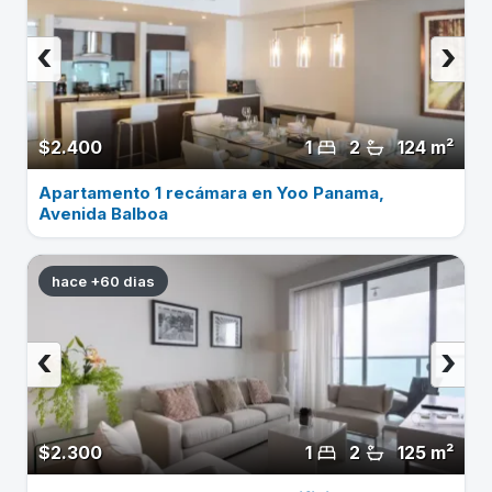
‹
›
$2.400
1
2
124 m²
Apartamento 1 recámara en Yoo Panama,
Avenida Balboa
hace +60 dias
‹
›
$2.300
1
2
125 m²