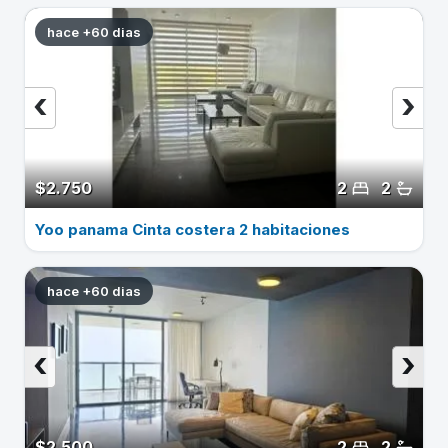
hace +60 dias
‹
›
$2.750
2
2
Yoo panama Cinta costera 2 habitaciones
hace +60 dias
‹
›
$2.500
2
2