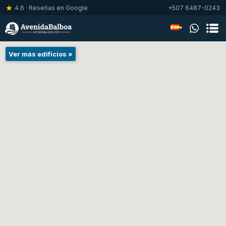
4.6 · Reseñas en Google
+507 6487-0243
▾
Ver más edificios »