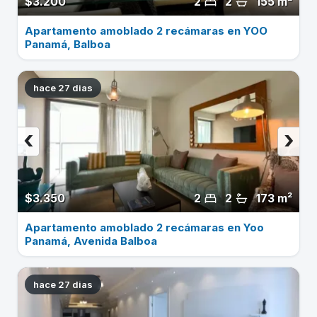
$3.200
2
2
155 m²
Apartamento amoblado 2 recámaras en YOO
Panamá, Balboa
hace 27 dias
‹
›
$3.350
2
2
173 m²
Apartamento amoblado 2 recámaras en Yoo
Panamá, Avenida Balboa
hace 27 dias