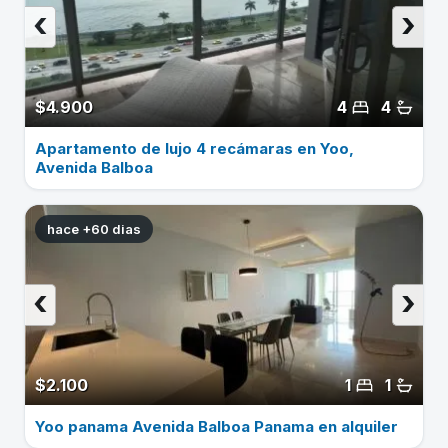
‹
›
$4.900
4
4
Apartamento de lujo 4 recámaras en Yoo,
Avenida Balboa
hace +60 dias
‹
›
$2.100
1
1
Yoo panama Avenida Balboa Panama en alquiler