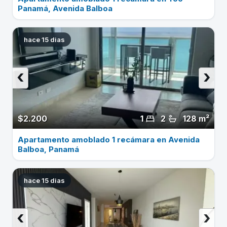
Panamá, Avenida Balboa
hace 15 dias
‹
›
$2.200
1
2
128 m²
Apartamento amoblado 1 recámara en Avenida
Balboa, Panamá
hace 15 dias
‹
›