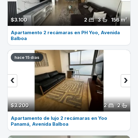
$3.100
2
3
156 m²
Apartamento 2 recámaras en PH Yoo, Avenida
Balboa
hace 15 dias
‹
›
$3.200
2
2
Apartamento de lujo 2 recámaras en Yoo
Panamá, Avenida Balboa