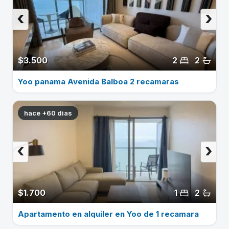
‹
›
$3.500
2
2
Yoo panama Avenida Balboa 2 recamaras
hace +60 dias
‹
›
$1.700
1
2
Apartamento en alquiler en Yoo de 1 recamara