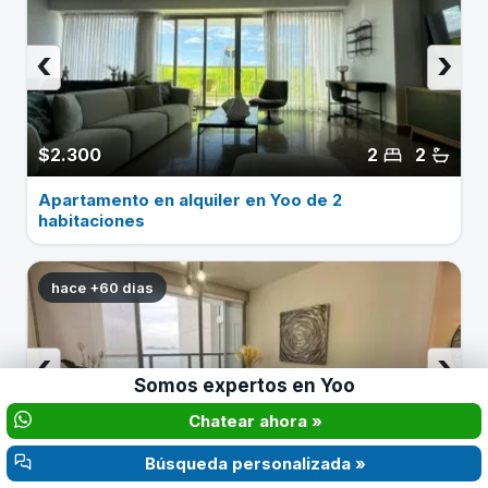
‹
›
$2.300
2
2
Apartamento en alquiler en Yoo de 2
habitaciones
hace +60 dias
‹
›
Somos expertos en
Yoo
Chatear ahora »
$1.900
1
2
Búsqueda personalizada »