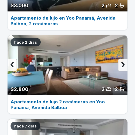
$3.000
2
2
Apartamento de lujo en Yoo Panamá, Avenida
Balboa, 2 recámaras
hace 2 dias
‹
›
$2.800
2
2
Apartamento de lujo 2 recámaras en Yoo
Panama, Avenida Balboa
hace 7 dias