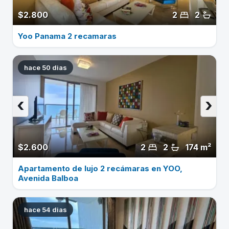
$2.800
2
2
Yoo Panama 2 recamaras
hace 50 dias
‹
›
$2.600
2
2
174 m²
Apartamento de lujo 2 recámaras en YOO,
Avenida Balboa
hace 54 dias