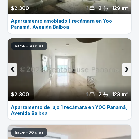
$2.300
1
2
129 m²
Apartamento amoblado 1 recámara en Yoo
Panamá, Avenida Balboa
hace +60 dias
‹
›
$2.300
1
2
128 m²
Apartamento de lujo 1 recámara en YOO Panamá,
Avenida Balboa
hace +60 dias