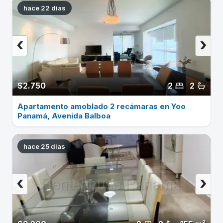
hace 22 dias
‹
›
$2.750
2
2
Apartamento amoblado 2 recámaras en Yoo
Panamá, Avenida Balboa
hace 25 dias
‹
›