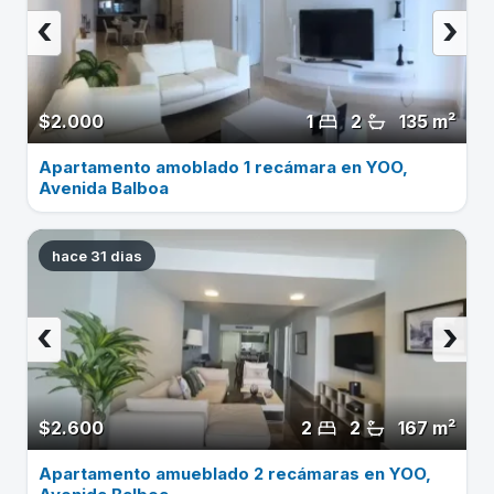
‹
›
$2.000
1
2
135 m²
Apartamento amoblado 1 recámara en YOO,
Avenida Balboa
hace 31 dias
‹
›
$2.600
2
2
167 m²
Apartamento amueblado 2 recámaras en YOO,