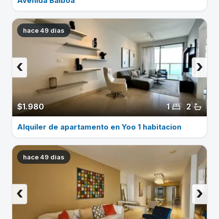
Avenida Balboa
hace 49 dias
‹
›
$1.980
1
2
Alquiler de apartamento en Yoo 1 habitacion
hace 49 dias
‹
›