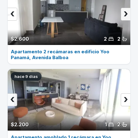
‹
›
$2.600
2
2
Apartamento 2 recámaras en edificio Yoo
Panamá, Avenida Balboa
hace 9 dias
‹
›
$2.200
1
2
Apartamento amoblado 1 recámara en Yoo