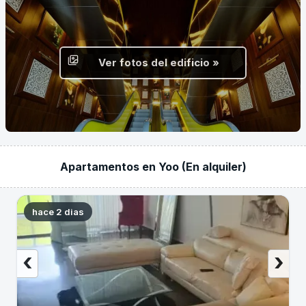
Ver fotos del edificio »
Apartamentos en Yoo (En alquiler)
hace 2 dias
‹
›