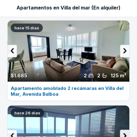
Apartamentos en Villa del mar (En alquiler)
hace 15 dias
‹
›
$1.685
2
2
125 m²
Apartamento amoblado 2 recámaras en Villa del
Mar, Avenida Balboa
hace 26 dias
‹
›