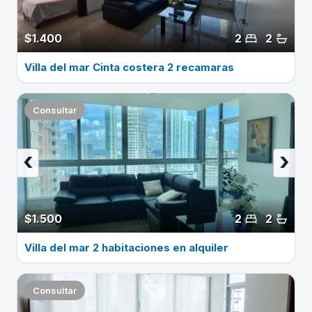
$1.400
2
2
Villa del mar Cinta costera 2 recamaras
Consultar
‹
›
$1.500
2
2
Villa del mar 2 habitaciones en alquiler
Consultar