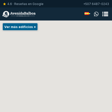
4.6 · Reseñas en Google
+507 6487-0243
▾
Ver más edificios »