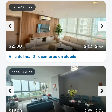
hace 47 dias
‹
›
$2.100
2
2
Villa del mar 2 recamaras en alquiler
hace 57 dias
‹
›
$1.500
2
2