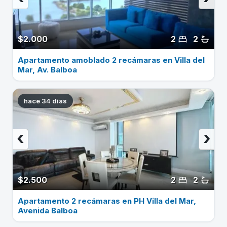
$2.000
2
2
Apartamento amoblado 2 recámaras en Villa del
Mar, Av. Balboa
hace 34 dias
‹
›
$2.500
2
2
Apartamento 2 recámaras en PH Villa del Mar,
Avenida Balboa