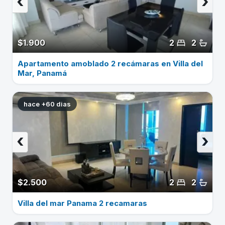
‹
›
$1.900
2
2
Apartamento amoblado 2 recámaras en Villa del
Mar, Panamá
hace +60 dias
‹
›
$2.500
2
2
Villa del mar Panama 2 recamaras