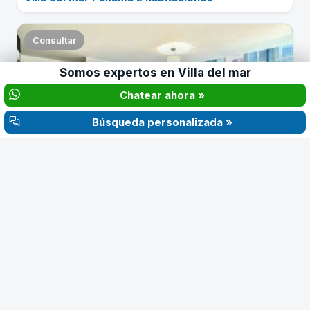
Consultar
Somos expertos en
Villa del mar
‹
›
Chatear ahora »
Búsqueda personalizada »
$1.600
2
2
Alquiler de apartamento en Villa del mar 2
habitaciones
Consultar
‹
›