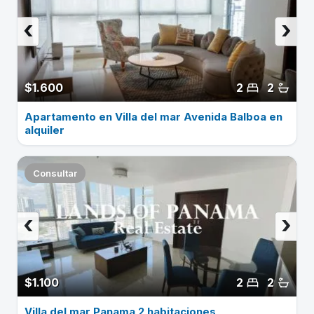
‹
›
$1.600
2
2
Apartamento en Villa del mar Avenida Balboa en
alquiler
Consultar
‹
›
$1.100
2
2
Villa del mar Panama 2 habitaciones