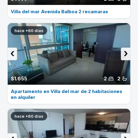
Villa del mar Avenida Balboa 2 recamaras
hace +60 dias
‹
›
$1.655
2
2
Apartamento en Villa del mar de 2 habitaciones
en alquiler
hace +60 dias