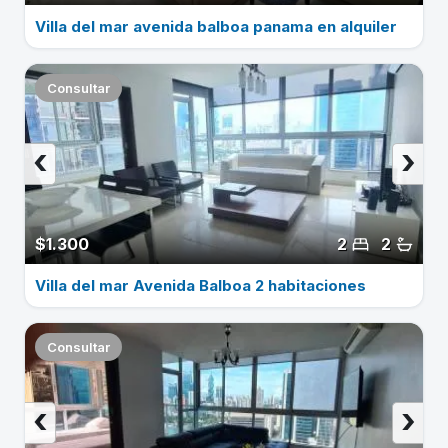
Villa del mar avenida balboa panama en alquiler
Consultar
‹
›
$1.300
2
2
Villa del mar Avenida Balboa 2 habitaciones
Consultar
‹
›