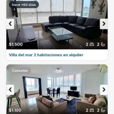
hace +60 dias
‹
›
$1.500
2
2
Villa del mar 2 habitaciones en alquiler
Consultar
‹
›
$1.100
2
2