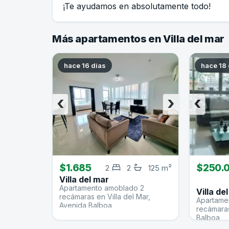
¡Te ayudamos en absolutamente todo!
Más apartamentos en Villa del mar
hace 16 dias
hace 18 
‹
›
‹
$1.685
$250.
2
2
125 m²
Villa del mar
Apartamento amoblado 2
Villa de
recámaras en Villa del Mar,
Apartame
Avenida Balboa
recámaras
Balboa