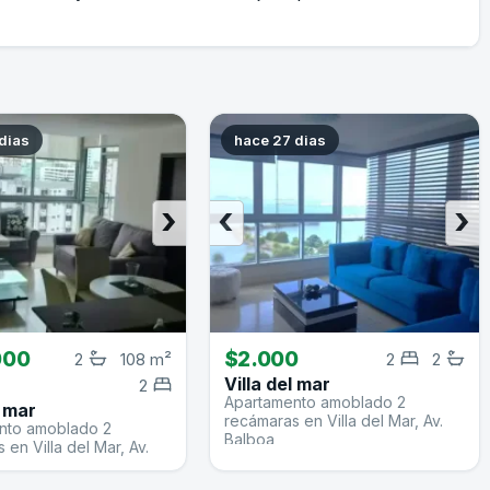
dias
hace 27 dias
›
‹
›
000
$2.000
2
108 m²
2
2
Villa del mar
2
Apartamento amoblado 2
l mar
recámaras en Villa del Mar, Av.
nto amoblado 2
Balboa
 en Villa del Mar, Av.