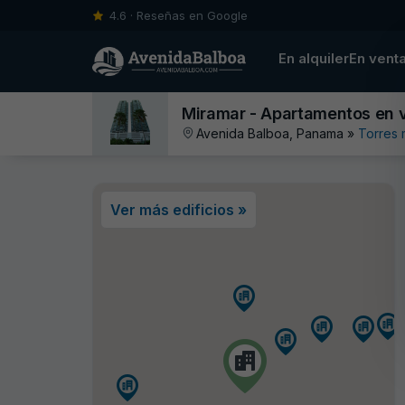
4.6 · Reseñas en Google
En alquiler
En vent
Miramar - Apartamentos en 
Avenida Balboa, Panama »
Torres 
Ver más edificios »