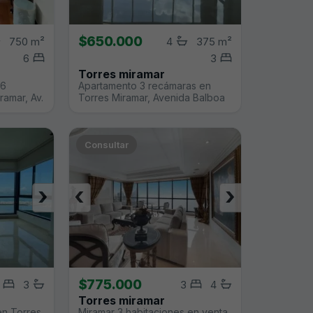
$650.000
750 m²
4
375 m²
6
3
Torres miramar
 6
Apartamento 3 recámaras en
ramar, Av.
Torres Miramar, Avenida Balboa
Consultar
›
‹
›
$775.000
3
3
4
Torres miramar
en Torres
Miramar 3 habitaciones en venta