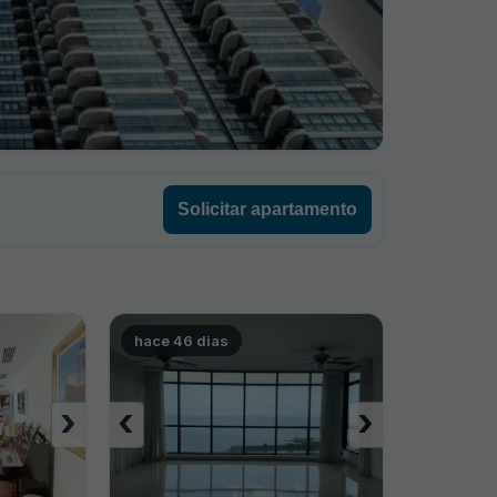
Solicitar apartamento
hace 46 dias
›
‹
›