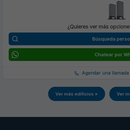
¿Quieres ver más opcion
Búsqueda perso
Chatear por W
Agendar una llamada 
Ver más edificios »
Ver m