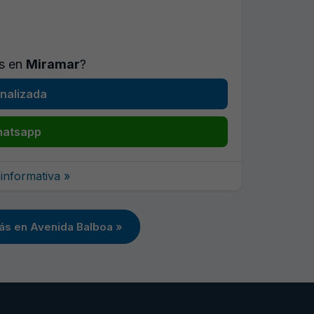
es en
Miramar
?
nalizada
hatsapp
informativa »
ás en Avenida Balboa »