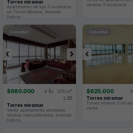
Torres miramar
miramar 3 recamaras
Apartamento de lujo 3 recámaras
en Torres Miramar, Avenida
Balboa
Consultar
Consultar
‹
›
‹
$680.000
$625.000
4
375 m²
3
Torres miramar
3
Torres miramar 3 recam
Torres miramar
venta
Venta: apartamento amoblado
miramar intercontinental, avenida
balboa