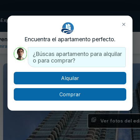
a
Explorar edificios
Contactar
venta
Encuentra el apartamento perfecto.
miramar
¿Búscas apartamento para alquilar
o para comprar?
Alquilar
Comprar
Ver fotos del edi