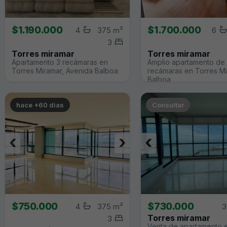
$1.190.000
$1.700.000
4
375 m²
6
3
Torres miramar
Torres miramar
Apartamento 3 recámaras en
Amplio apartamento de
Torres Miramar, Avenida Balboa
recámaras en Torres Mi
Balboa
hace +60 dias
Consultar
‹
›
‹
$750.000
$730.000
4
375 m²
3
Torres miramar
3
Venta de apartamento 