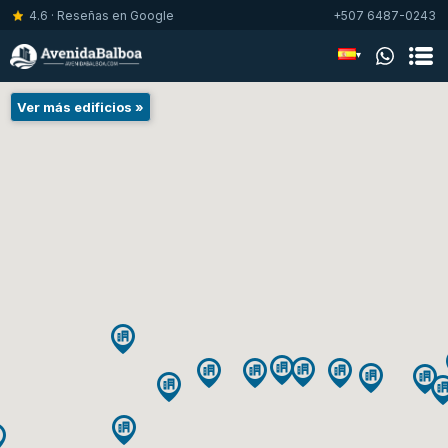
4.6 · Reseñas en Google
+507 6487-0243
▾
Ver más edificios »