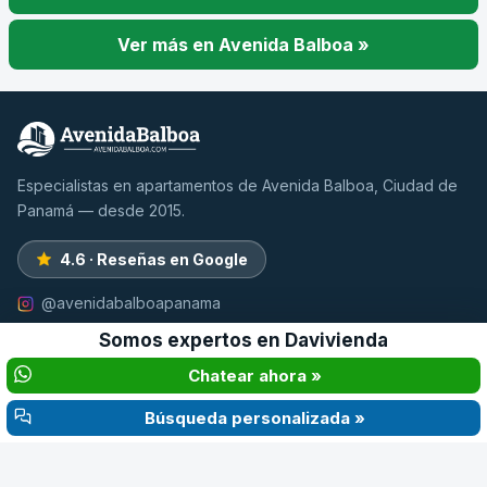
Ver más en Avenida Balboa »
Especialistas en apartamentos de Avenida Balboa, Ciudad de
Panamá — desde 2015.
4.6 · Reseñas en Google
@avenidabalboapanama
Somos expertos en
Davivienda
PROPIEDADES
GUÍAS
Chatear ahora »
Apartamentos en alquiler
Mudarse a Panamá
Apartamentos en venta
Guía de alquiler
Búsqueda personalizada »
Explorar edificios
Guía de compra
Avenida Balboa