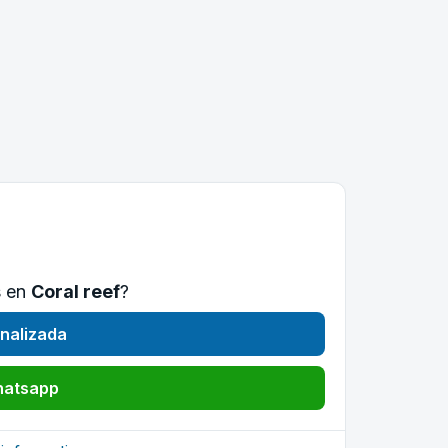
s en
Coral reef
?
nalizada
hatsapp