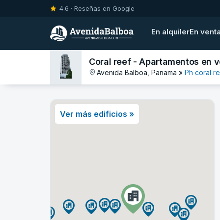
4.6 · Reseñas en Google
En alquiler
En vent
Coral reef - Apartamentos en 
Avenida Balboa, Panama »
Ph coral r
Ver más edificios »