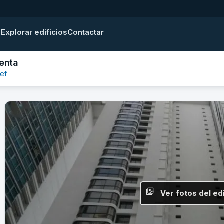
a
Explorar edificios
Contactar
venta
eef
Ver fotos del edi