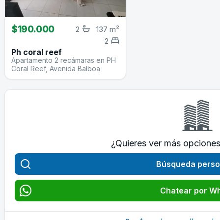
$190.000
2
137 m²
2
Ph coral reef
Apartamento 2 recámaras en PH
Coral Reef, Avenida Balboa
¿Quieres ver más opcione
Búsqueda perso
Chatear por W