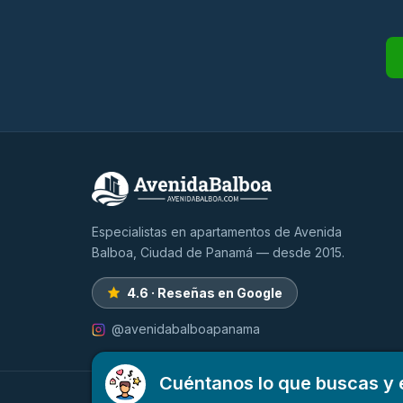
Especialistas en apartamentos de Avenida
Balboa, Ciudad de Panamá — desde 2015.
4.6 · Reseñas en Google
@avenidabalboapanama
Cuéntanos lo que buscas y 
© 2026 AvenidaBalboa.com · Propiedades & Bienes rai