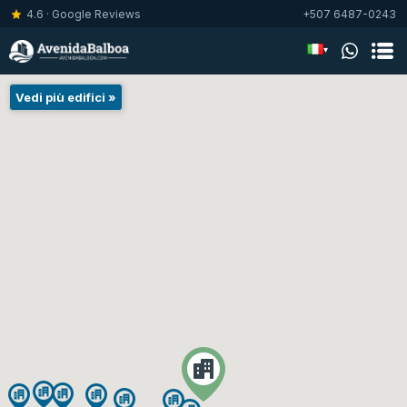
4.6 · Google Reviews
+507 6487-0243
▾
Vedi più edifici »