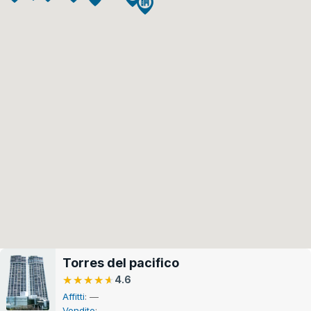
Torres del pacifico
★★★★★
★★★★★
4.6
Affitti
: —
Vendite
: —