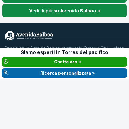
Vedi di più su Avenida Balboa »
Specialists in Avenida Balboa apartments, Panama City — since
Siamo esperti in
Torres del pacifico
2015.
Chatta ora »
4.6 · Google Reviews
Ricerca personalizzata »
@avenidabalboapanama
PROPRIETÀ
GUIDE
Appartamenti in affitto
Trasferirsi a Panama
Appartamenti in vendita
Guida all'affitto
Esplora edifici
Guida all'acquisto
Avenida Balboa