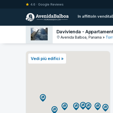
4.6 · Google Reviews
In affitto
In vendita
Davivienda - Appartamenti
Avenida Balboa, Panama »
Torr
Vedi più edifici »