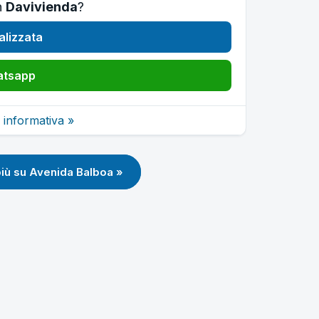
n
Davivienda
?
alizzata
atsapp
 informativa »
più su Avenida Balboa »