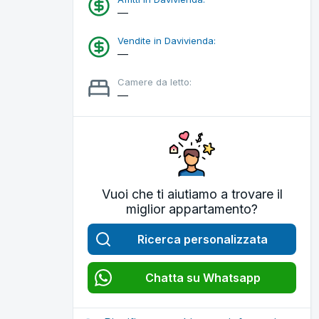
—
Vendite in Davivienda:
—
Camere da letto:
—
Vuoi che ti aiutiamo a trovare il
miglior appartamento?
Ricerca personalizzata
Chatta su Whatsapp