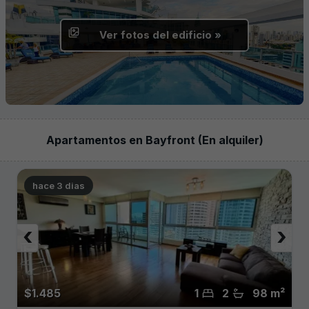
Ver fotos del edificio »
Apartamentos en Bayfront (En alquiler)
hace 3 dias
‹
›
$1.485
1
2
98 m²