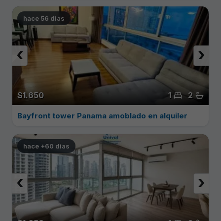
hace 56 dias
‹
›
$1.650
1
2
Bayfront tower Panama amoblado en alquiler
hace +60 dias
‹
›