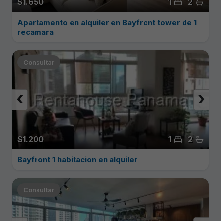
$1.650
1
2
Apartamento en alquiler en Bayfront tower de 1
recamara
Consultar
‹
›
$1.200
1
2
Bayfront 1 habitacion en alquiler
Consultar