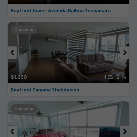
Bayfront tower Avenida Balboa 1 recamara
Consultar
‹
›
$1.250
1
2
Bayfront Panama 1 habitacion
Consultar
‹
›