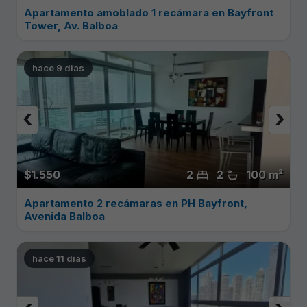
Apartamento amoblado 1 recámara en Bayfront
Tower, Av. Balboa
hace 9 dias
‹
›
$1.550
2
2
100 m²
Apartamento 2 recámaras en PH Bayfront,
Avenida Balboa
hace 11 dias