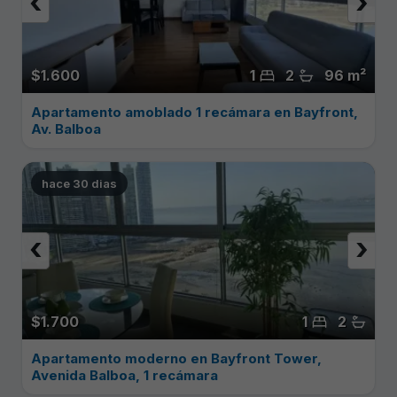
‹
›
$1.600
1
2
96 m²
Apartamento amoblado 1 recámara en Bayfront,
Av. Balboa
hace 30 dias
‹
›
$1.700
1
2
Apartamento moderno en Bayfront Tower,
Avenida Balboa, 1 recámara