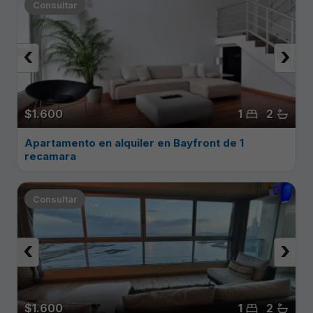
Consultar
‹
›
$1.600
1
2
Apartamento en alquiler en Bayfront de 1
recamara
Consultar
‹
›
$1.600
1
2