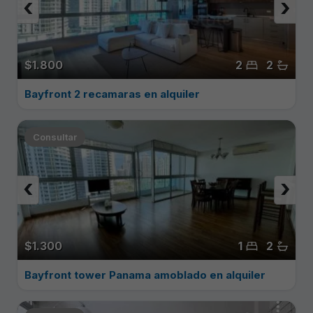
‹
›
$1.800
2
2
Bayfront 2 recamaras en alquiler
Consultar
‹
›
$1.300
1
2
Bayfront tower Panama amoblado en alquiler