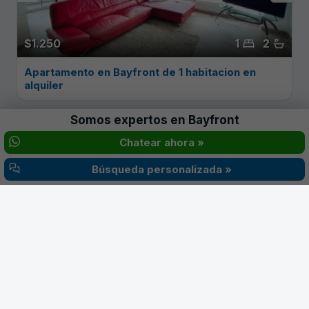
$1.250
1
2
Apartamento en Bayfront de 1 habitacion en
alquiler
Somos expertos en
Bayfront
Consultar
Chatear ahora »
Búsqueda personalizada »
‹
›
$1.200
1
2
Bayfront tower Avenida Balboa Panama en
alquiler