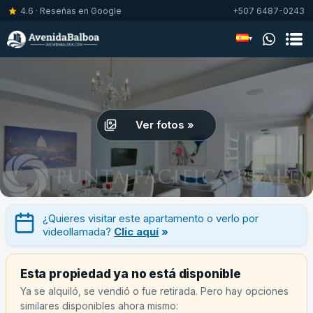
4.6 · Reseñas en Google
+507 6487-0243
▾
Ver fotos »
¿Quieres visitar este apartamento o verlo por
videollamada?
Clic aquí
»
Esta propiedad ya no está disponible
Ya se alquiló, se vendió o fue retirada. Pero hay opciones
similares disponibles ahora mismo: