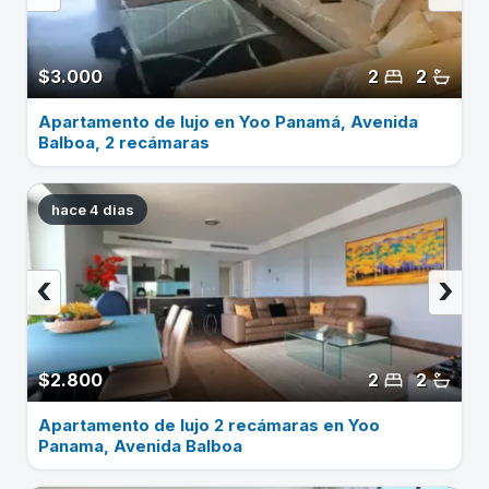
$3.000
2
2
Apartamento de lujo en Yoo Panamá, Avenida
Balboa, 2 recámaras
hace 4 dias
‹
›
$2.800
2
2
Apartamento de lujo 2 recámaras en Yoo
Panama, Avenida Balboa