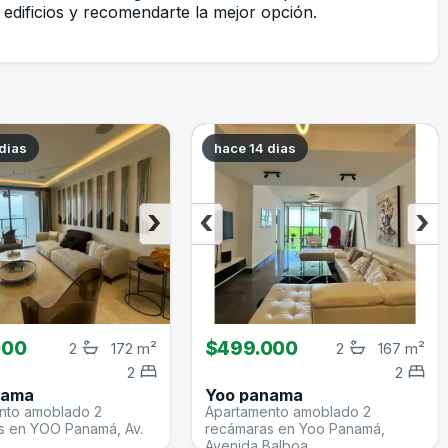
edificios y recomendarte la mejor opción.
dias
hace 14 dias
›
‹
›
000
$499.000
2
172 m²
2
167 m²
2
2
nama
Yoo panama
nto amoblado 2
Apartamento amoblado 2
s en YOO Panamá, Av.
recámaras en Yoo Panamá,
Avenida Balboa