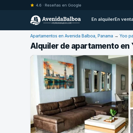
4.6 · Reseñas en Google
En alquiler
En vent
Apartamentos en Avenida Balboa, Panama
→
Yoo p
Alquiler de apartamento en 