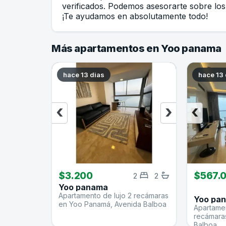
verificados. Podemos asesorarte sobre los 
¡Te ayudamos en absolutamente todo!
Más apartamentos en Yoo panama
hace 13 dias
hace 13 
‹
›
‹
$3.200
$567.
2
2
Yoo panama
Apartamento de lujo 2 recámaras
Yoo pa
en Yoo Panamá, Avenida Balboa
Apartame
recámara
Balboa