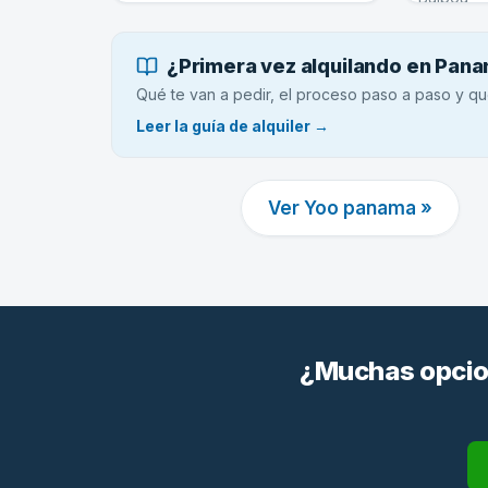
¿Primera vez alquilando en Pan
Qué te van a pedir, el proceso paso a paso y qu
Leer la guía de alquiler →
Ver Yoo panama »
¿Muchas opcion