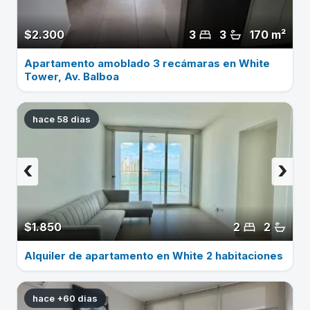
$2.300
3
3
170 m²
Apartamento amoblado 3 recámaras en White
Tower, Av. Balboa
hace 58 dias
‹
›
$1.850
2
2
Alquiler de apartamento en White 2 habitaciones
hace +60 dias