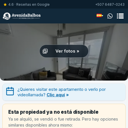
4.6 · Reseñas en Google
+507 6487-0243
▾
Ver fotos »
¿Quieres visitar este apartamento o verlo por
videollamada?
Clic aquí
»
Esta propiedad ya no está disponible
Ya se alquiló, se vendió o fue retirada. Pero hay opciones
similares disponibles ahora mismo: