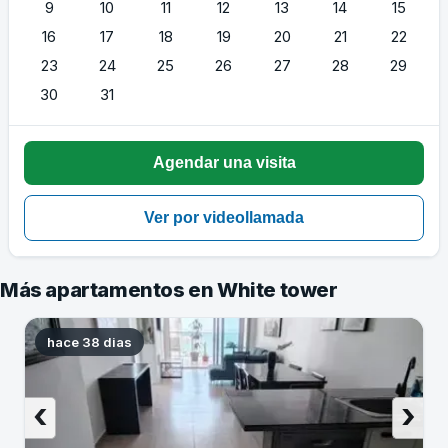
9
10
11
12
13
14
15
16
17
18
19
20
21
22
23
24
25
26
27
28
29
30
31
Más apartamentos en White tower
hace 38 dias
‹
›