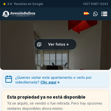
4.6 · Reseñas en Google
+507 6487-0243
▾
Ver fotos »
¿Quieres visitar este apartamento o verlo por
videollamada?
Clic aquí
»
Esta propiedad ya no está disponible
Ya se alquiló, se vendió o fue retirada. Pero hay opciones
similares disponibles ahora mismo: