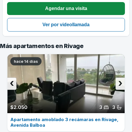
Más apartamentos en Rivage
hace 14 dias
‹
›
$2.050
3
3
Apartamento amoblado 3 recámaras en Rivage,
Avenida Balboa