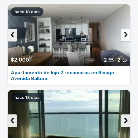
hace 18 dias
‹
›
$2.000
2
2
Apartamento de lujo 2 recámaras en Rivage,
Avenida Balboa
hace 18 dias
‹
›