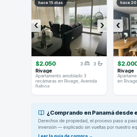
hace 15 dias
hace 20
‹
›
‹
$2.050
$2.00
3
3
Rivage
Rivage
Apartamento amoblado 3
Apartamen
recámaras en Rivage, Avenida
en Rivag
Balboa
¿Comprando en Panamá desde el
Derechos de propiedad, el proceso paso a paso,
inversión — explicado sin vueltas por nuestro eq
Leer la guía de compra →