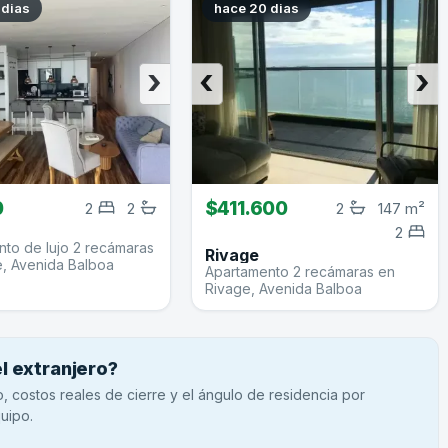
 dias
hace 20 dias
›
‹
›
0
$411.600
2
2
2
147 m²
2
to de lujo 2 recámaras
Rivage
e, Avenida Balboa
Apartamento 2 recámaras en
Rivage, Avenida Balboa
 extranjero?
 costos reales de cierre y el ángulo de residencia por
uipo.