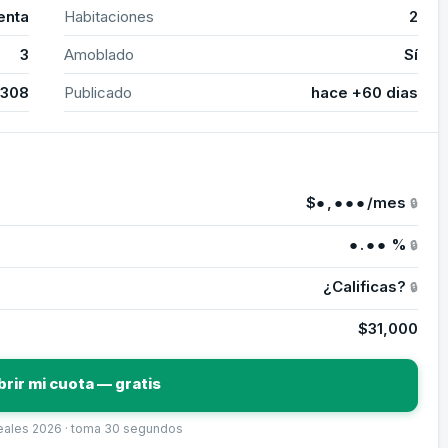
enta
Habitaciones
2
3
Amoblado
Sí
3308
Publicado
hace +60 dias
$
●,●●●
/mes
🔒
●.●●
%
🔒
¿Calificas?
🔒
$31,000
brir mi cuota — gratis
reales 2026 · toma 30 segundos