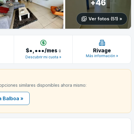
+46
Ver fotos (51) »
$
●,●●●
/mes
Rivage
🔒
Más información »
Descubrir mi cuota »
 opciones similares disponibles ahora mismo:
a Balboa »