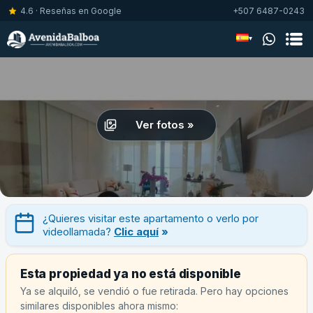
4.6 · Reseñas en Google
+507 6487-0243
▾
Ver fotos »
¿Quieres visitar este apartamento o verlo por
videollamada?
Clic aquí
»
Esta propiedad ya no está disponible
Ya se alquiló, se vendió o fue retirada. Pero hay opciones
similares disponibles ahora mismo: