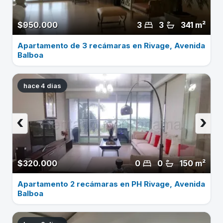
$950.000
3
3
341 m²
Apartamento de 3 recámaras en Rivage, Avenida
Balboa
hace 4 dias
‹
›
$320.000
0
0
150 m²
Apartamento 2 recámaras en PH Rivage, Avenida
Balboa