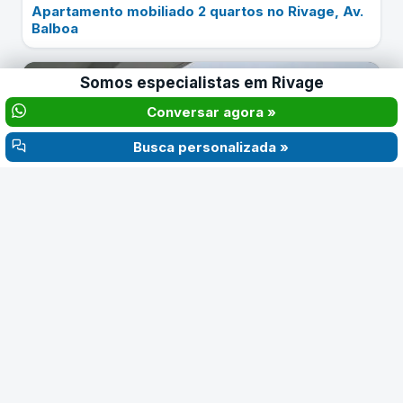
Apartamento mobiliado 2 quartos no Rivage, Av.
Balboa
Somos especialistas em
Rivage
Consultar
Conversar agora »
‹
›
Busca personalizada »
$320.000
2
2
150 m²
Rivage panama en venta
Consultar
‹
›