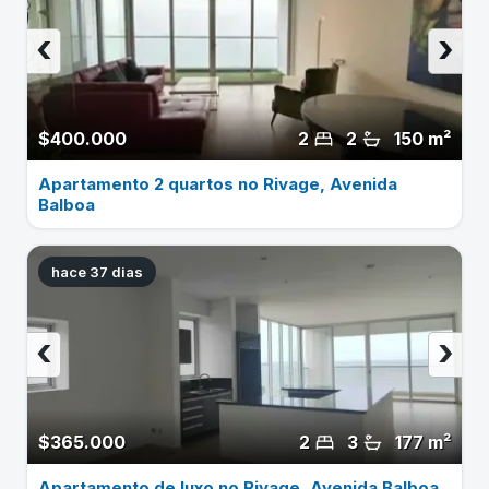
‹
›
$400.000
2
2
150 m²
Apartamento 2 quartos no Rivage, Avenida
Balboa
hace 37 dias
‹
›
$365.000
2
3
177 m²
Apartamento de luxo no Rivage, Avenida Balboa,