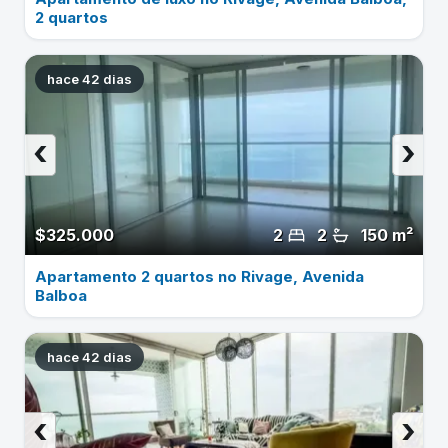
2 quartos
hace 42 dias
‹
›
$325.000
2
2
150 m²
Apartamento 2 quartos no Rivage, Avenida
Balboa
hace 42 dias
‹
›