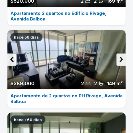
$520.000
2
2
169 m²
Apartamento 2 quartos no Edifício Rivage,
Avenida Balboa
hace 56 dias
‹
›
$389.000
2
2
149 m²
Apartamento de 2 quartos no PH Rivage, Avenida
Balboa
hace +60 dias