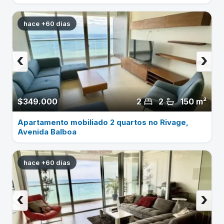
hace +60 dias
‹
›
$349.000
2
2
150 m²
Apartamento mobiliado 2 quartos no Rivage,
Avenida Balboa
hace +60 dias
‹
›