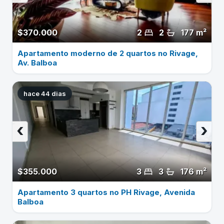
$370.000
2
2
177 m²
Apartamento moderno de 2 quartos no Rivage,
Av. Balboa
hace 44 dias
‹
›
$355.000
3
3
176 m²
Apartamento 3 quartos no PH Rivage, Avenida
Balboa