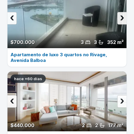
‹
›
$700.000
3
3
352 m²
Apartamento de luxo 3 quartos no Rivage,
Avenida Balboa
hace +60 dias
‹
›
$440.000
2
2
177 m²