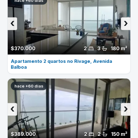
hace +60 dias
‹
›
$370.000
2
3
180 m²
Apartamento 2 quartos no Rivage, Avenida
Balboa
hace +60 dias
‹
›
$389.000
2
2
150 m²