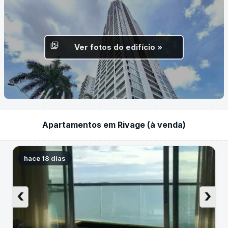
Ver fotos do edifício »
Apartamentos em Rivage (à venda)
hace 18 dias
‹
›