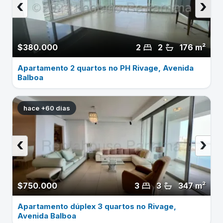
‹
›
$380.000
2
2
176 m²
Apartamento 2 quartos no PH Rivage, Avenida
Balboa
hace +60 dias
‹
›
$750.000
3
3
347 m²
Apartamento dúplex 3 quartos no Rivage,
Avenida Balboa