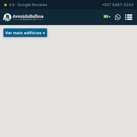
4.6 · Google Reviews
+507 6487-0243
▾
Ver mais edifícios »