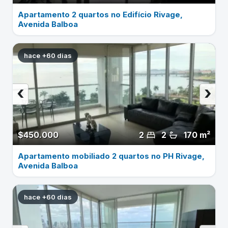
Apartamento 2 quartos no Edifício Rivage,
Avenida Balboa
hace +60 dias
‹
›
$450.000
2
2
170 m²
Apartamento mobiliado 2 quartos no PH Rivage,
Avenida Balboa
hace +60 dias