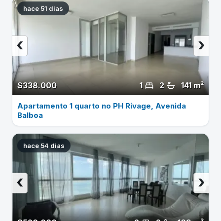
hace 51 dias
‹
›
$338.000
1
2
141 m²
Apartamento 1 quarto no PH Rivage, Avenida
Balboa
hace 54 dias
‹
›