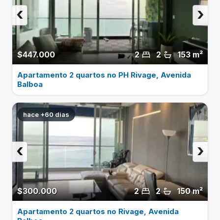
‹
›
$447.000
2
2
153 m²
Apartamento 2 quartos no PH Rivage, Avenida
Balboa
hace +60 dias
‹
›
$300.000
2
2
150 m²
Apartamento 2 quartos no Rivage, Avenida