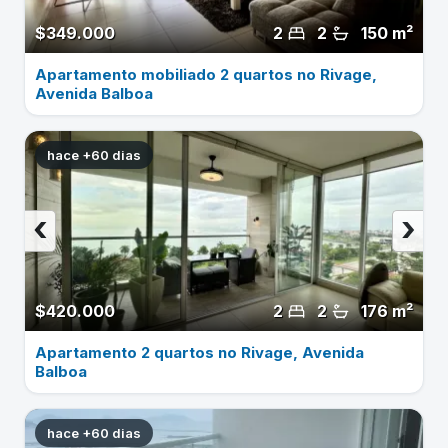
$349.000
2
2
150 m²
Apartamento mobiliado 2 quartos no Rivage,
Avenida Balboa
hace +60 dias
‹
›
$420.000
2
2
176 m²
Apartamento 2 quartos no Rivage, Avenida
Balboa
hace +60 dias