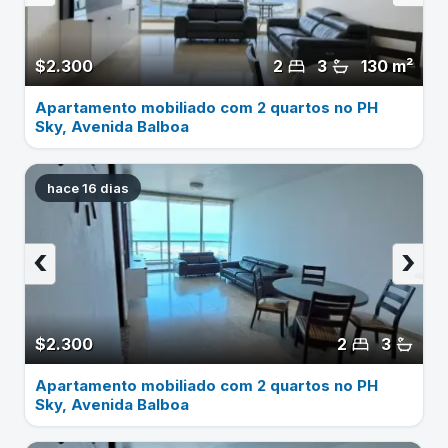
$2.300
2
3
130 m²
Apartamento mobiliado com 2 quartos no PH
Sky, Avenida Balboa
hace 16 dias
‹
›
$2.300
2
3
Apartamento mobiliado com 2 quartos no PH
Sky, Avenida Balboa