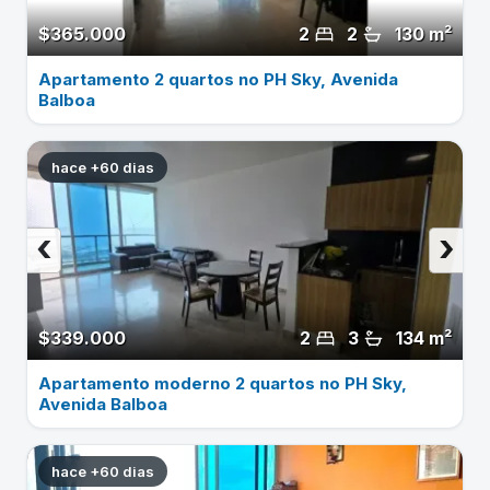
$365.000
2
2
130 m²
Apartamento 2 quartos no PH Sky, Avenida
Balboa
hace +60 dias
‹
›
$339.000
2
3
134 m²
Apartamento moderno 2 quartos no PH Sky,
Avenida Balboa
hace +60 dias