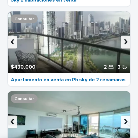
Consultar
‹
›
$430.000
2
3
Apartamento en venta en Ph sky de 2 recamaras
Consultar
‹
›