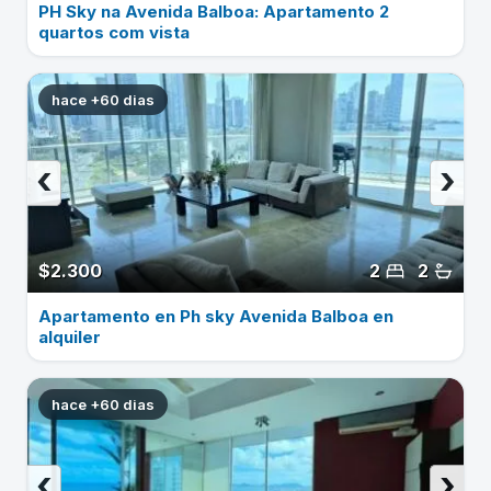
PH Sky na Avenida Balboa: Apartamento 2
quartos com vista
hace +60 dias
‹
›
$2.300
2
2
Apartamento en Ph sky Avenida Balboa en
alquiler
hace +60 dias
‹
›