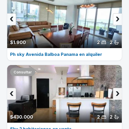
‹
›
$1.900
2
2
Ph sky Avenida Balboa Panama en alquiler
Consultar
‹
›
$430.000
2
2
Sky 2 habitaciones en venta