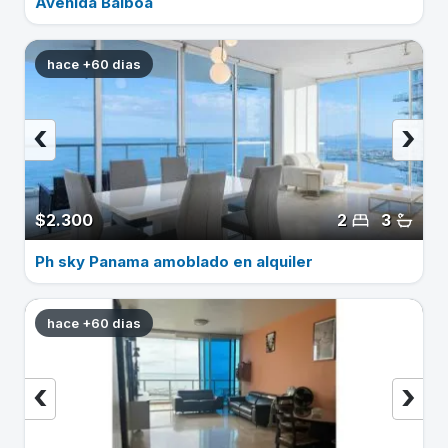
Avenida Balboa
hace +60 dias
‹
›
$2.300
2
3
Ph sky Panama amoblado en alquiler
hace +60 dias
‹
›