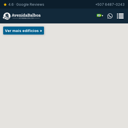
4.6 · Google Reviews
+507 6487-0243
▾
Ver mais edifícios »