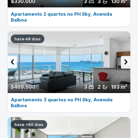
$330.000
2
3
130 m²
Apartamento 2 quartos no PH Sky, Avenida
Balboa
hace 48 dias
‹
›
$469.500
3
2
193 m²
Apartamento 3 quartos no PH Sky, Avenida
Balboa
hace +60 dias