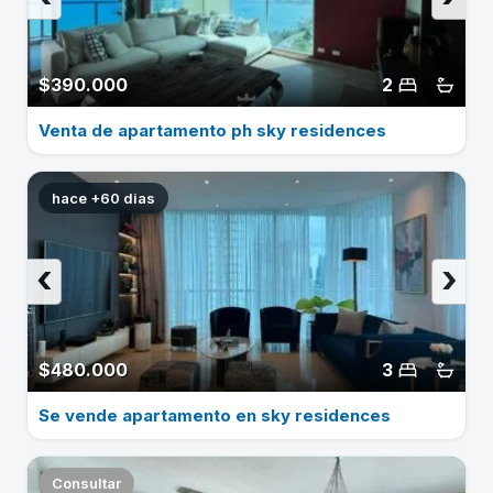
$390.000
2
Venta de apartamento ph sky residences
hace +60 dias
‹
›
$480.000
3
Se vende apartamento en sky residences
Consultar