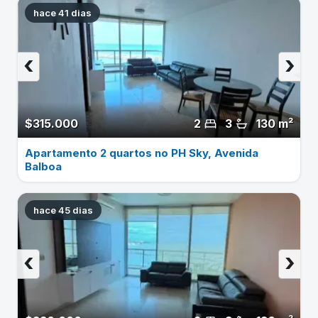
hace 41 dias
‹
›
$315.000
2
3
130 m²
Apartamento 2 quartos no PH Sky, Avenida
Balboa
hace 45 dias
‹
›