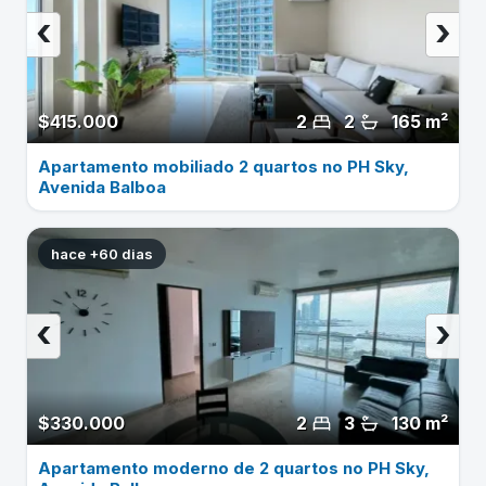
‹
›
$415.000
2
2
165 m²
Apartamento mobiliado 2 quartos no PH Sky,
Avenida Balboa
hace +60 dias
‹
›
$330.000
2
3
130 m²
Apartamento moderno de 2 quartos no PH Sky,