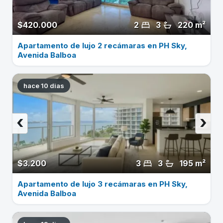
$420.000
2
3
220 m²
Apartamento de lujo 2 recámaras en PH Sky,
Avenida Balboa
hace 10 dias
‹
›
$3.200
3
3
195 m²
Apartamento de lujo 3 recámaras en PH Sky,
Avenida Balboa