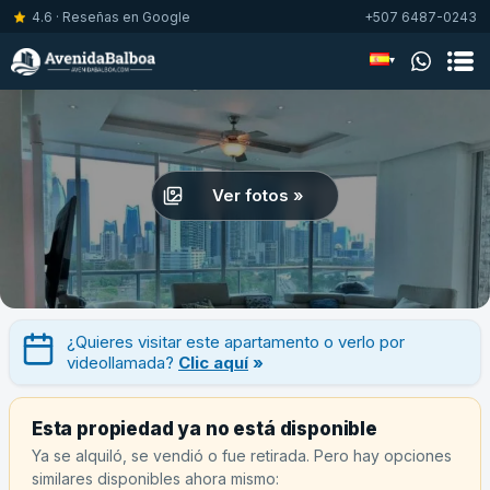
4.6 · Reseñas en Google
+507 6487-0243
▾
Ver fotos »
¿Quieres visitar este apartamento o verlo por
videollamada?
Clic aquí
»
Esta propiedad ya no está disponible
Ya se alquiló, se vendió o fue retirada. Pero hay opciones
similares disponibles ahora mismo: