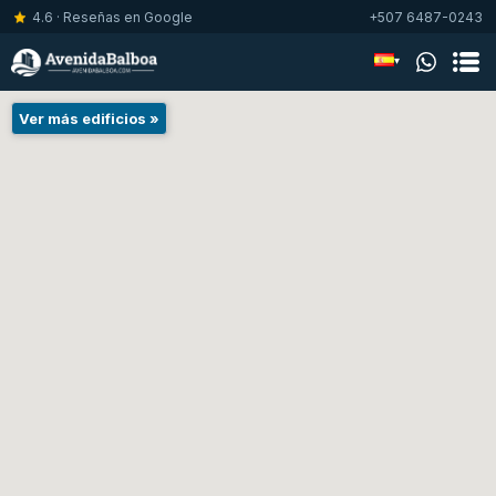
4.6 · Reseñas en Google
+507 6487-0243
▾
Ver más edificios »