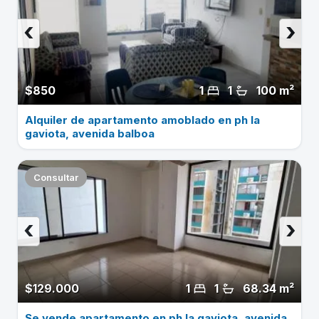
‹
›
$850
1
1
100 m²
Alquiler de apartamento amoblado en ph la
gaviota, avenida balboa
Consultar
‹
›
$129.000
1
1
68.34 m²
Se vende apartamento en ph la gaviota, avenida