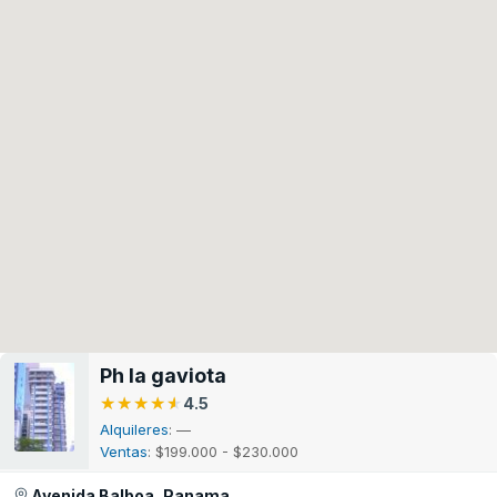
Ph la gaviota
★★★★★
★★★★★
4.5
Alquileres
: —
Ventas
: $199.000 - $230.000
Avenida Balboa, Panama