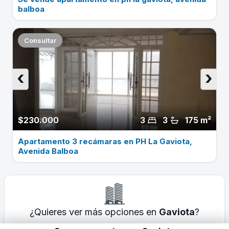
balboa
Consultar
‹
›
$230.000
3
3
175 m²
Apartamento 3 recámaras en PH La Gaviota,
Avenida Balboa
¿Quieres ver más opciones en
Gaviota
?