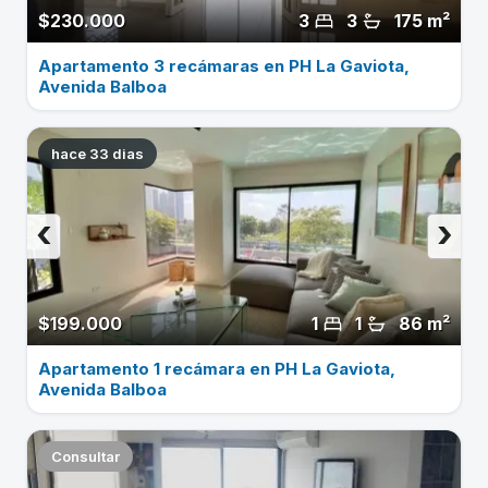
$230.000
3
3
175 m²
Apartamento 3 recámaras en PH La Gaviota,
Avenida Balboa
hace 33 dias
‹
›
$199.000
1
1
86 m²
Apartamento 1 recámara en PH La Gaviota,
Avenida Balboa
Consultar