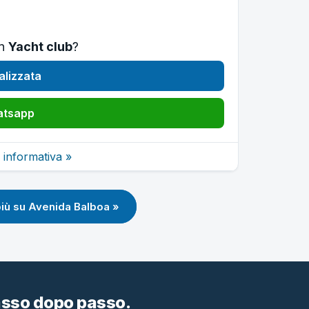
in
Yacht club
?
alizzata
atsapp
 informativa »
più su Avenida Balboa »
passo dopo passo.