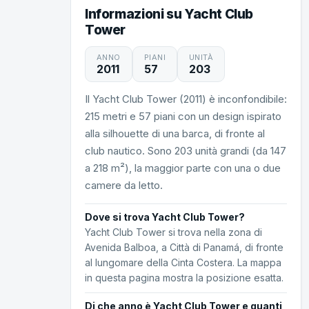
Informazioni su Yacht Club
Tower
ANNO
PIANI
UNITÀ
2011
57
203
Il Yacht Club Tower (2011) è inconfondibile:
215 metri e 57 piani con un design ispirato
alla silhouette di una barca, di fronte al
club nautico. Sono 203 unità grandi (da 147
a 218 m²), la maggior parte con una o due
camere da letto.
Dove si trova Yacht Club Tower?
Yacht Club Tower si trova nella zona di
Avenida Balboa, a Città di Panamá, di fronte
al lungomare della Cinta Costera. La mappa
in questa pagina mostra la posizione esatta.
Di che anno è Yacht Club Tower e quanti