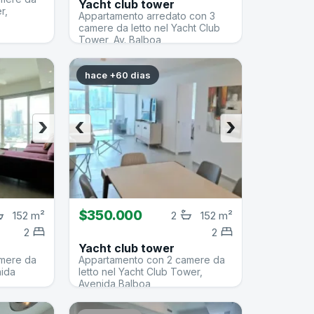
Yacht club tower
r,
Appartamento arredato con 3
camere da letto nel Yacht Club
Tower, Av. Balboa
hace +60 dias
›
‹
›
$350.000
152 m²
2
152 m²
2
2
Yacht club tower
amere da
Appartamento con 2 camere da
nida
letto nel Yacht Club Tower,
Avenida Balboa