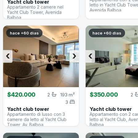
Yacht club tower
letto in Yacht Club Towe
Appartamento 2 camere nel
Avenida Balboa
Yacht Club Tower, Avenida
Balboa
hace +60 dias
hace +60 dias
‹
›
‹
$420.000
$350.000
2
193 m²
2
3
Yacht club tower
Yacht club tower
Appartamento di lusso con 3
Appartamento con 2 c
camere da letto al Yacht Club
letto al Yacht Club, Ave
Tower, Av. Balboa
Balboa