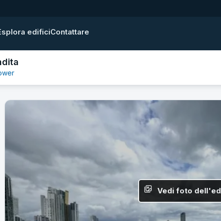
Esplora edifici
Contattare
ndita
tower
Vedi foto dell'ed