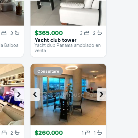
$365.000
3
3
2
Yacht club tower
da Balboa
Yacht club Panama amoblado en
venta
Consultare
›
‹
›
$260.000
2
1
1