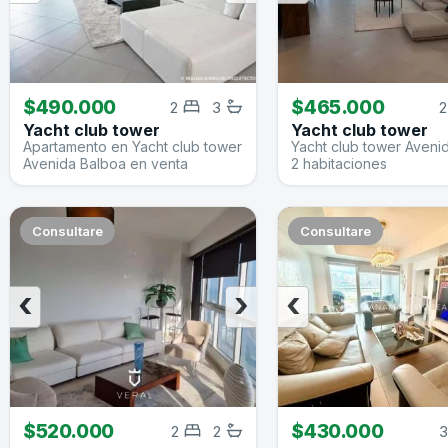
$490.000
$465.000
2
3
2
Yacht club tower
Yacht club tower
Apartamento en Yacht club tower
Yacht club tower Aveni
Avenida Balboa en venta
2 habitaciones
Consultare
Consultare
‹
›
‹
$520.000
$430.000
2
2
3