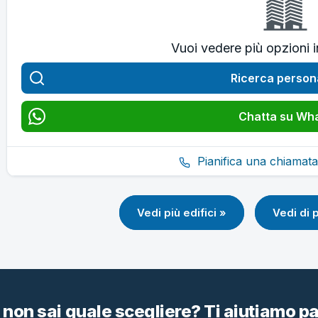
Vuoi vedere più opzioni 
Ricerca person
Chatta su Wh
Pianifica una chiamata
Vedi più edifici »
Vedi di 
 non sai quale scegliere? Ti aiutiamo 