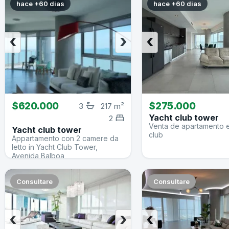
hace +60 dias
hace +60 dias
‹
›
‹
$620.000
$275.000
3
217 m²
Yacht club tower
2
Venta de apartamento 
Yacht club tower
club
Appartamento con 2 camere da
letto in Yacht Club Tower,
Avenida Balboa
Consultare
Consultare
‹
›
‹