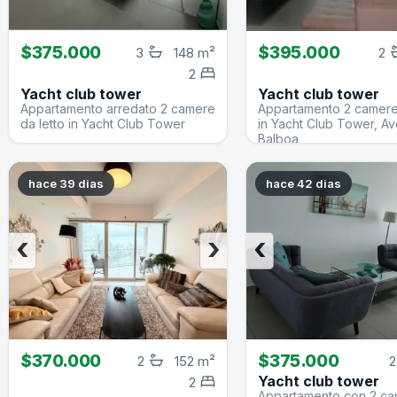
$375.000
$395.000
3
148 m²
2
2
Yacht club tower
Yacht club tower
Appartamento arredato 2 camere
Appartamento 2 camere 
da letto in Yacht Club Tower
in Yacht Club Tower, A
Balboa
hace 39 dias
hace 42 dias
‹
›
‹
$370.000
$375.000
2
152 m²
2
Yacht club tower
2
Appartamento con 2 c