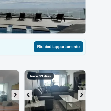
Richiedi appartamento
hace 33 dias
›
‹
›