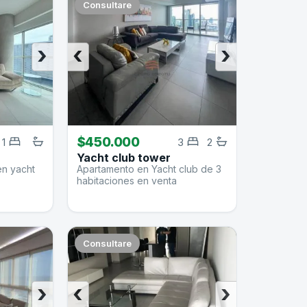
Consultare
›
‹
›
$450.000
1
3
2
Yacht club tower
en yacht
Apartamento en Yacht club de 3
habitaciones en venta
Consultare
›
‹
›