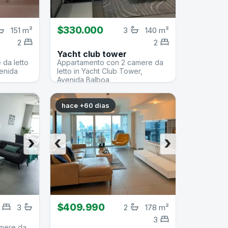
$330.000
151 m²
3
140 m²
2
2
Yacht club tower
da letto
Appartamento con 2 camere da
venida
letto in Yacht Club Tower,
Avenida Balboa
hace +60 dias
›
‹
›
$409.990
3
2
178 m²
3
amere da