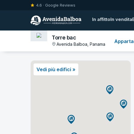
4.6 · Google Reviews
In affitto
In vendita
Torre bac
Appartam
Avenida Balboa, Panama
Vedi più edifici »