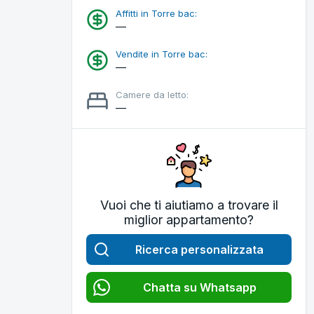
Affitti in Torre bac:
—
Vendite in Torre bac:
—
Camere da letto:
—
Vuoi che ti aiutiamo a trovare il
miglior appartamento?
Ricerca personalizzata
Chatta su Whatsapp