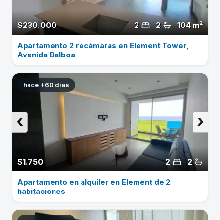
$230.000
2
2
104 m²
Apartamento 2 recámaras en Element Tower,
Avenida Balboa
hace +60 dias
‹
›
$1.750
2
2
Apartamento en alquiler en Element de 2
habitaciones