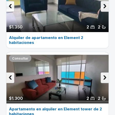
‹
›
$1.350
2
2
Alquiler de apartamento en Element 2
habitaciones
Consultar
‹
›
$1.300
2
2
Apartamento en alquiler en Element tower de 2
habitaciones