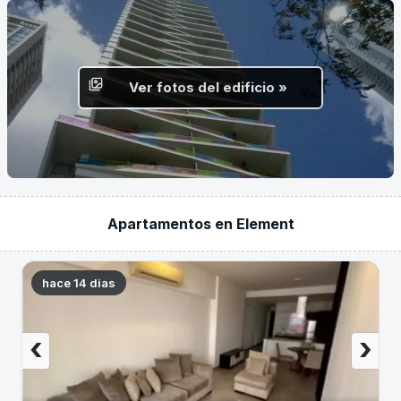
Ver fotos del edificio »
Apartamentos en Element
hace 14 dias
‹
›