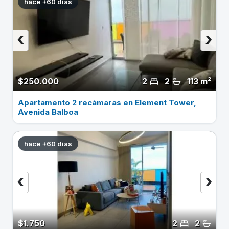
hace +60 dias
‹
›
$250.000
2
2
113 m²
Apartamento 2 recámaras en Element Tower,
Avenida Balboa
hace +60 dias
‹
›
$1.750
2
2