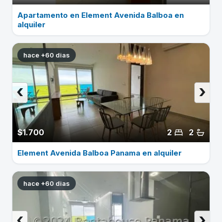
Apartamento en Element Avenida Balboa en
alquiler
hace +60 dias
‹
›
$1.700
2
2
Element Avenida Balboa Panama en alquiler
hace +60 dias
‹
›