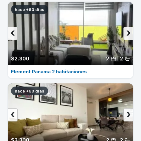
hace +60 dias
‹
›
$2.300
2
2
Element Panama 2 habitaciones
hace +60 dias
‹
›
$2.300
2
2