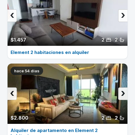
‹
›
$1.457
2
2
Element 2 habitaciones en alquiler
hace 54 dias
‹
›
$2.800
2
2
Alquiler de apartamento en Element 2