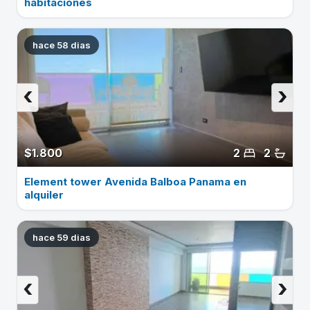
habitaciones
hace 58 dias
‹
›
$1.800
2
2
Element tower Avenida Balboa Panama en
alquiler
hace 59 dias
‹
›