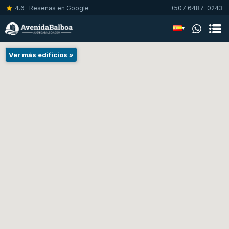
4.6 · Reseñas en Google
+507 6487-0243
▾
Ver más edificios »