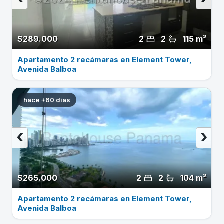
$289.000
2
2
115 m²
Apartamento 2 recámaras en Element Tower,
Avenida Balboa
hace +60 dias
‹
›
$265.000
2
2
104 m²
Apartamento 2 recámaras en Element Tower,
Avenida Balboa