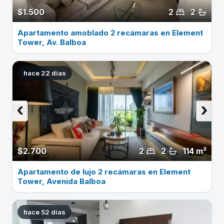
$1.500
2
2
Apartamento amoblado 2 recámaras en Element
Tower, Av. Balboa
hace 22 dias
‹
›
$2.700
2
2
114 m²
Apartamento de lujo 2 recámaras en Element
Tower, Avenida Balboa
hace 52 dias