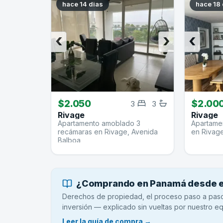
hace 14 dias
hace 18 
‹
›
‹
$2.050
$2.00
3
3
Rivage
Rivage
Apartamento amoblado 3
Apartamen
recámaras en Rivage, Avenida
en Rivag
Balboa
¿Comprando en Panamá desde el
Derechos de propiedad, el proceso paso a paso,
inversión — explicado sin vueltas por nuestro eq
Leer la guía de compra →