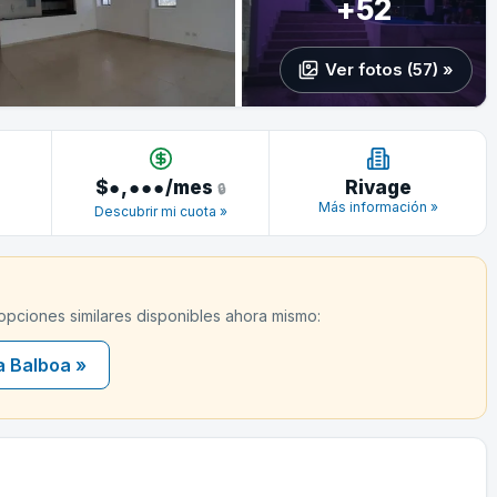
+52
Ver fotos (57) »
$
●,●●●
/mes
Rivage
🔒
Más información »
Descubrir mi cuota »
 opciones similares disponibles ahora mismo:
a Balboa »