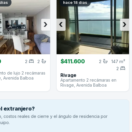
dias
hace 18 dias
›
‹
›
0
$411.600
2
2
2
147 m²
2
to de lujo 2 recámaras
Rivage
e, Avenida Balboa
Apartamento 2 recámaras en
Rivage, Avenida Balboa
 extranjero?
 costos reales de cierre y el ángulo de residencia por
uipo.