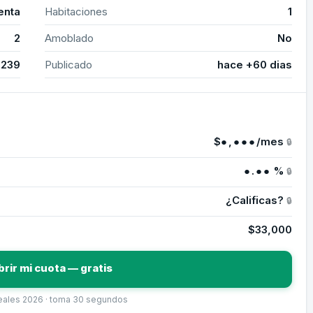
enta
Habitaciones
1
2
Amoblado
No
2239
Publicado
hace +60 dias
$
●,●●●
/mes
🔒
●.●●
%
🔒
¿Calificas?
🔒
$33,000
brir mi cuota — gratis
reales 2026 · toma 30 segundos