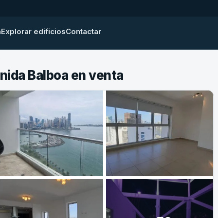
a
Explorar edificios
Contactar
e
nida Balboa en venta