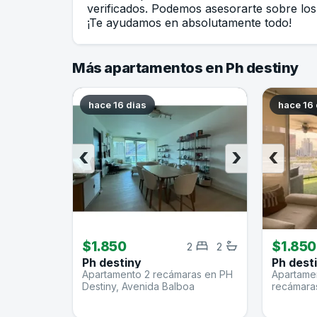
verificados. Podemos asesorarte sobre los 
¡Te ayudamos en absolutamente todo!
Más apartamentos en Ph destiny
hace 16 dias
hace 16 
‹
›
‹
$1.850
$1.850
2
2
Ph destiny
Ph dest
Apartamento 2 recámaras en PH
Apartame
Destiny, Avenida Balboa
recámara