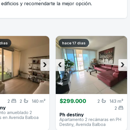
edificios y recomendarte la mejor opción.
dias
hace 17 dias
›
‹
›
$299.000
2
2
140 m²
2
143 m²
iny
2
nto amueblado 2
Ph destiny
s en Avenida Balboa
Apartamento 2 recámaras en PH
Destiny, Avenida Balboa