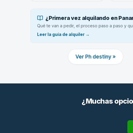
¿Primera vez alquilando en Pan
Qué te van a pedir, el proceso paso a paso y qu
Leer la guía de alquiler →
Ver Ph destiny »
¿Muchas opcion