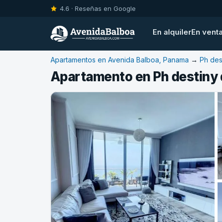
4.6 · Reseñas en Google
En alquiler
En vent
Apartamentos en Avenida Balboa, Panama
→
Ph des
Apartamento en Ph destiny d