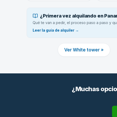
¿Primera vez alquilando en Pan
Qué te van a pedir, el proceso paso a paso y qu
Leer la guía de alquiler →
Ver White tower »
¿Muchas opcion