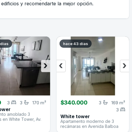
edificios y recomendarte la mejor opción.
 dias
hace 43 dias
›
‹
›
0
$340.000
3
3
170 m²
3
169 m²
ower
3
nto amoblado 3
White tower
 en White Tower, Av.
Apartamento moderno de 3
recámaras en Avenida Balboa