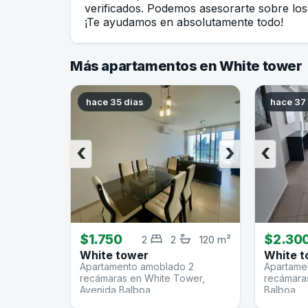
verificados. Podemos asesorarte sobre los 
¡Te ayudamos en absolutamente todo!
Más apartamentos en White tower
hace 35 dias
hace 37
‹
›
‹
$1.750
$2.30
2
2
120 m²
White tower
White t
Apartamento amoblado 2
Apartame
recámaras en White Tower,
recámaras
Avenida Balboa
Balboa