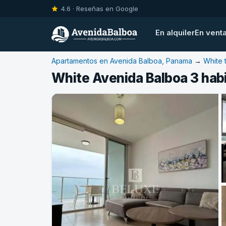
4.6 · Reseñas en Google
En alquiler
En vent
Apartamentos en Avenida Balboa, Panama
→
White 
White Avenida Balboa 3 hab