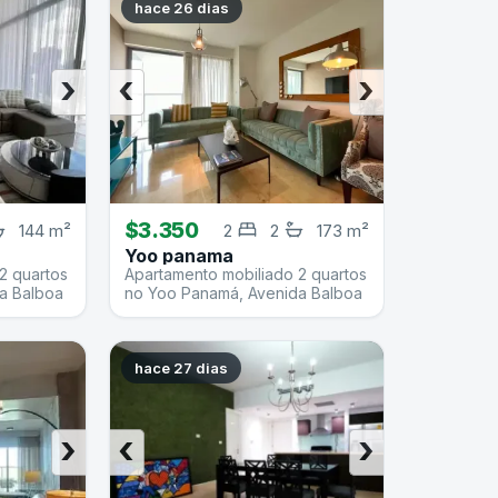
hace 26 dias
›
‹
›
$3.350
144 m²
2
2
173 m²
Yoo panama
2 quartos
Apartamento mobiliado 2 quartos
a Balboa
no Yoo Panamá, Avenida Balboa
hace 27 dias
›
‹
›