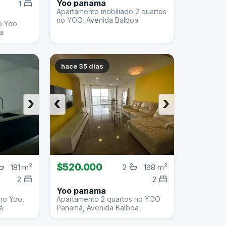
Yoo panama
1
Apartamento mobiliado 2 quartos
no YOO, Avenida Balboa
o Yoo
a
hace 35 dias
›
‹
›
$520.000
181 m²
2
168 m²
2
2
Yoo panama
no Yoo,
Apartamento 2 quartos no YOO
á
Panamá, Avenida Balboa