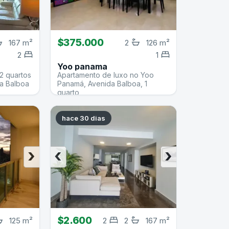
$375.000
167 m²
2
126 m²
2
1
Yoo panama
2 quartos
Apartamento de luxo no Yoo
a Balboa
Panamá, Avenida Balboa, 1
quarto
hace 30 dias
›
‹
›
$2.600
125 m²
2
2
167 m²