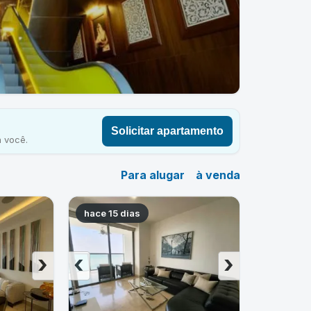
Solicitar apartamento
 você.
Para alugar
à venda
hace 15 dias
›
‹
›