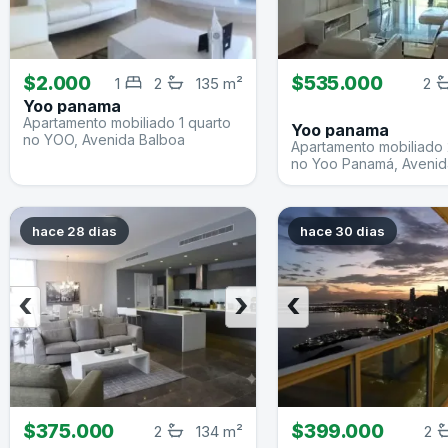
$2.000
$535.000
1
2
135 m²
2
Yoo panama
Apartamento mobiliado 1 quarto
Yoo panama
no YOO, Avenida Balboa
Apartamento mobiliado 
no Yoo Panamá, Avenid
hace 28 dias
hace 30 dias
‹
›
‹
$375.000
$399.000
2
134 m²
2