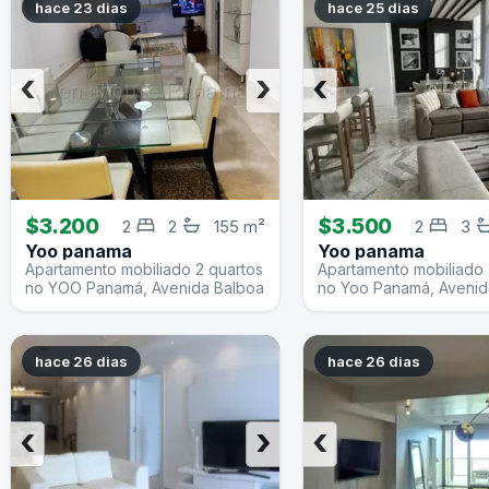
hace 23 dias
hace 25 dias
‹
›
‹
$3.200
$3.500
2
2
155 m²
2
3
Yoo panama
Yoo panama
Apartamento mobiliado 2 quartos
Apartamento mobiliado 
no YOO Panamá, Avenida Balboa
no Yoo Panamá, Avenid
hace 26 dias
hace 26 dias
‹
›
‹