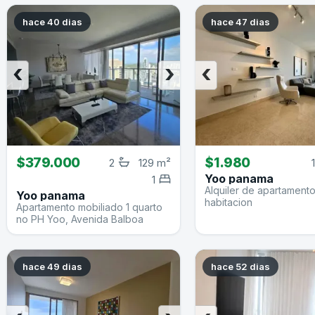
hace 40 dias
hace 47 dias
‹
›
‹
$379.000
$1.980
2
129 m²
1
Yoo panama
1
Alquiler de apartament
Yoo panama
habitacion
Apartamento mobiliado 1 quarto
no PH Yoo, Avenida Balboa
hace 49 dias
hace 52 dias