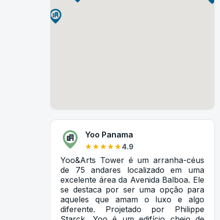
Yoo Panama
★★★★★
★★★★★
4.9
Yoo&Arts Tower é um arranha-céus
de 75 andares localizado em uma
excelente área da Avenida Balboa. Ele
se destaca por ser uma opção para
aqueles que amam o luxo e algo
diferente. Projetado por Philippe
Starck, Yoo é um edifício cheio de