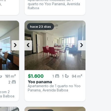
,
quarto no Yoo Panamá, Avenida
Balboa
hace 23 dias
›
‹
›
$1.600
181 m²
1
1
94 m²
Yoo panama
2
Apartamento de 1 quarto no Yoo
Panama, Avenida Balboa
 com 2
da Balboa