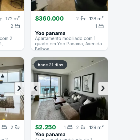
$360.000
172 m²
2
128 m²
2
1
Yoo panama
 com 2
Apartamento mobiliado com 1
á,
quarto em Yoo Panama, Avenida
Balboa
hace 21 dias
›
‹
›
$2.250
2
1
2
128 m²
Yoo panama
om 2
Apartamento mobiliado de 1