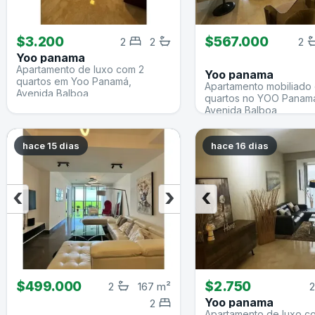
$3.200
$567.000
2
2
2
Yoo panama
Apartamento de luxo com 2
Yoo panama
quartos em Yoo Panamá,
Apartamento mobiliado
Avenida Balboa
quartos no YOO Panam
Avenida Balboa
hace 15 dias
hace 16 dias
‹
›
‹
$499.000
$2.750
2
167 m²
2
Yoo panama
2
Apartamento de luxo c