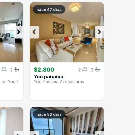
hace 47 dias
›
‹
›
$2.800
2
2
2
Yoo panama
o en Yoo 1
Yoo Panama 2 recamaras
hace 53 dias