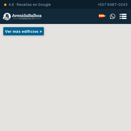
4.6 · Reseñas en Google
+507 6487-0243
▾
Ver más edificios »