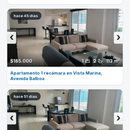
hace 45 dias
‹
›
$185.000
1
2
113 m²
Apartamento 1 recámara en Vista Marina,
Avenida Balboa
hace 51 dias
‹
›