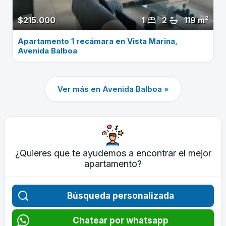
$215.000
1
2
119 m²
Apartamento 1 recámara en Vista Marina,
Avenida Balboa
Ver más en Avenida Balboa »
¿Quieres que te ayudemos a encontrar el mejor
apartamento?
Búsqueda personalizada
Chatear por whatsapp