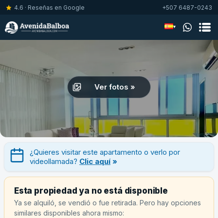
4.6 · Reseñas en Google
+507 6487-0243
▾
Ver fotos »
¿Quieres visitar este apartamento o verlo por
videollamada?
Clic aquí
»
Esta propiedad ya no está disponible
Ya se alquiló, se vendió o fue retirada. Pero hay opciones
similares disponibles ahora mismo: