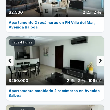
$2.500
2
2
Apartamento 2 recámaras en PH Villa del Mar,
Avenida Balboa
hace 42 dias
‹
›
$250.000
2
2
109 m²
Apartamento amoblado 2 recámaras en Avenida
Balboa