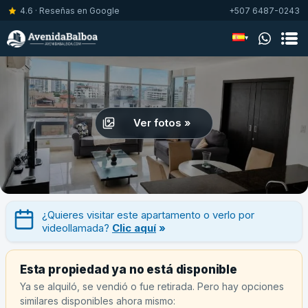
4.6 · Reseñas en Google
+507 6487-0243
▾
Ver fotos »
¿Quieres visitar este apartamento o verlo por
videollamada?
Clic aquí
»
Esta propiedad ya no está disponible
Ya se alquiló, se vendió o fue retirada. Pero hay opciones
similares disponibles ahora mismo: