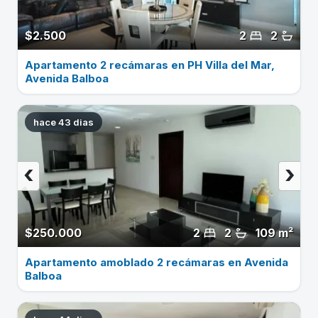
$2.500
2
2
Apartamento 2 recámaras en PH Villa del Mar,
Avenida Balboa
hace 43 dias
‹
›
$250.000
2
2
109 m²
Apartamento amoblado 2 recámaras en Avenida
Balboa