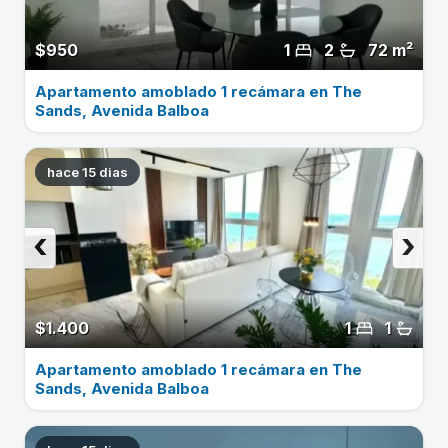
$950
1
2
72 m²
Apartamento amoblado 1 recámara en The
Sands, Avenida Balboa
hace 15 dias
‹
›
$1.400
1
1
Apartamento amoblado 1 recámara en The
Sands, Avenida Balboa