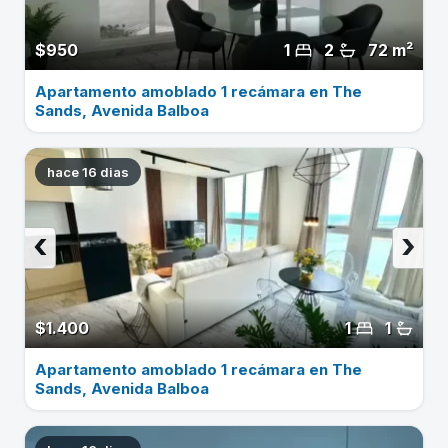
$950
1
2
72 m²
Apartamento amoblado 1 recámara en The
Sands, Avenida Balboa
hace 16 dias
‹
›
$1.400
1
1
Apartamento amoblado 1 recámara en The
Sands, Avenida Balboa