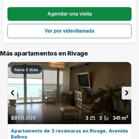
Más apartamentos en Rivage
hace 2 dias
‹
›
$950.000
3
3
341 m²
Apartamento de 3 recámaras en Rivage, Avenida
Balboa