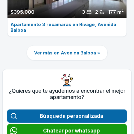
$395.000
3
2
177 m²
Apartamento 3 recámaras en Rivage, Avenida
Balboa
Ver más en Avenida Balboa »
¿Quieres que te ayudemos a encontrar el mejor
apartamento?
Búsqueda personalizada
Chatear por whatsapp