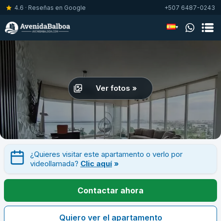
4.6 · Reseñas en Google
+507 6487-0243
▾
Ver fotos »
¿Quieres visitar este apartamento o verlo por
videollamada?
Clic aquí
»
Contactar ahora
Quiero ver el apartamento