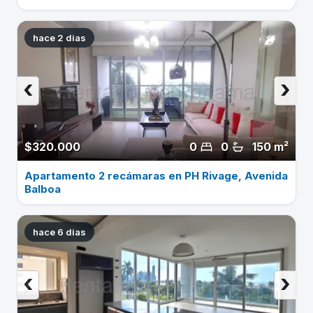
hace 2 dias
‹
›
$320.000
0
0
150 m²
Apartamento 2 recámaras en PH Rivage, Avenida
Balboa
hace 6 dias
‹
›