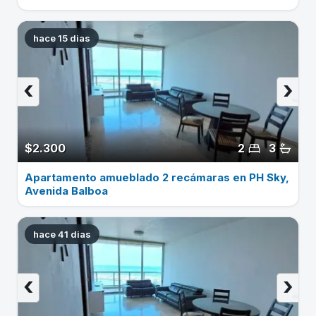
hace 15 dias
‹
›
$2.300
2
3
Apartamento amueblado 2 recámaras en PH Sky,
Avenida Balboa
hace 41 dias
‹
›