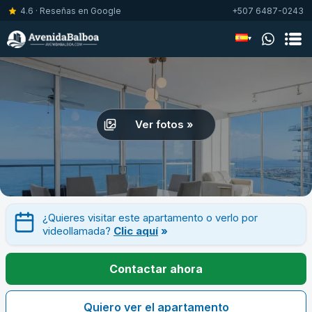
4.6 · Reseñas en Google
+507 6487-0243
▾
Ver fotos »
¿Quieres visitar este apartamento o verlo por
videollamada?
Clic aquí
»
Contactar ahora
Quiero ver el apartamento