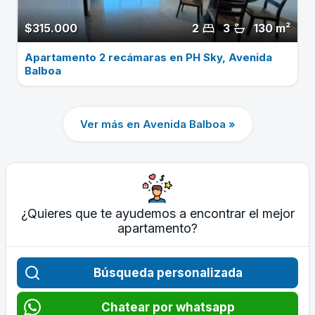
$315.000
2
3
130 m²
Apartamento 2 recámaras en PH Sky, Avenida
Balboa
Ver más en Avenida Balboa »
¿Quieres que te ayudemos a encontrar el mejor
apartamento?
Búsqueda personalizada
Chatear por whatsapp