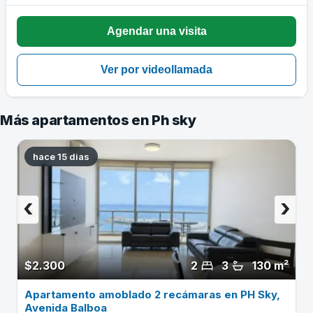
Más apartamentos en Ph sky
hace 15 dias
‹
›
$2.300
2
3
130 m²
Apartamento amoblado 2 recámaras en PH Sky,
Avenida Balboa