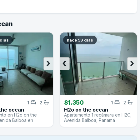
cean
 dias
hace 59 dias
›
‹
›
0
$1.350
1
2
1
2
the ocean
H2o on the ocean
nto en H2o on the
Apartamento 1 recámara en H2O,
enida Balboa en
Avenida Balboa, Panamá