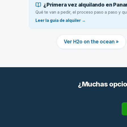
¿Primera vez alquilando en Pan
Qué te van a pedir, el proceso paso a paso y qu
Leer la guía de alquiler →
Ver H2o on the ocean »
¿Muchas opcion