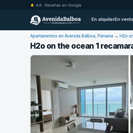
4.6 · Reseñas en Google
En alquiler
En vent
Apartamentos en Avenida Balboa, Panama
→
H2o on
H2o on the ocean 1 recamara