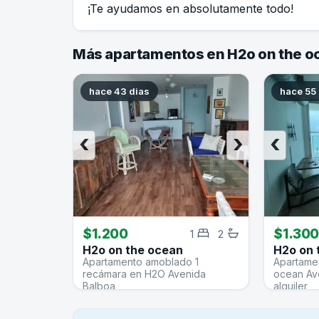
¡Te ayudamos en absolutamente todo!
Más apartamentos en H2o on the o
hace 43 dias
hace 55
‹
›
‹
$1.200
$1.30
1
2
H2o on the ocean
H2o on 
Apartamento amoblado 1
Apartame
recámara en H2O Avenida
ocean Av
Balboa
alquiler