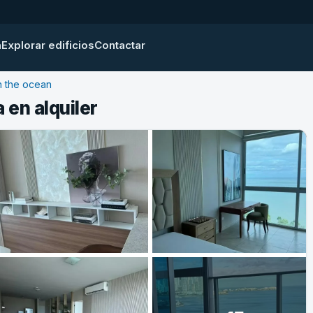
a
Explorar edificios
Contactar
 the ocean
 en alquiler