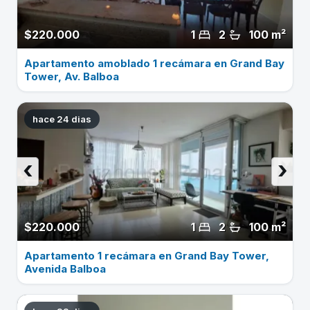
$220.000
1
2
100 m²
Apartamento amoblado 1 recámara en Grand Bay
Tower, Av. Balboa
hace 24 dias
‹
›
$220.000
1
2
100 m²
Apartamento 1 recámara en Grand Bay Tower,
Avenida Balboa