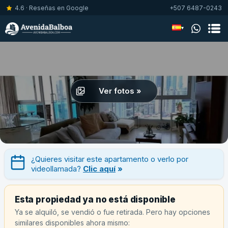
4.6 · Reseñas en Google
+507 6487-0243
▾
Ver fotos »
¿Quieres visitar este apartamento o verlo por
videollamada?
Clic aquí
»
Esta propiedad ya no está disponible
Ya se alquiló, se vendió o fue retirada. Pero hay opciones
similares disponibles ahora mismo: