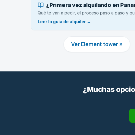
¿Primera vez alquilando en Pan
Qué te van a pedir, el proceso paso a paso y qu
Leer la guía de alquiler →
Ver Element tower »
¿Muchas opcion