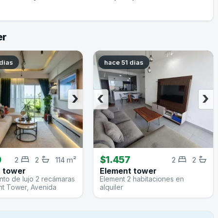
er
dias
hace 51 dias
›
‹
›
0
$1.457
2
2
114 m²
2
2
 tower
Element tower
to de lujo 2 recámaras
Element 2 habitaciones en
nt Tower, Avenida
alquiler