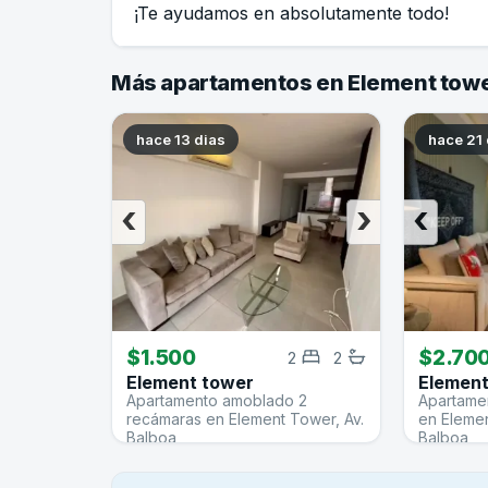
¡Te ayudamos en absolutamente todo!
Más apartamentos en Element tow
hace 13 dias
hace 21 
‹
›
‹
$1.500
$2.70
2
2
Element tower
Element
Apartamento amoblado 2
Apartamen
recámaras en Element Tower, Av.
en Eleme
Balboa
Balboa