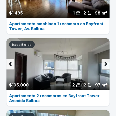
$1.485
1
2
98 m²
Apartamento amoblado 1 recámara en Bayfront
Tower, Av. Balboa
hace 5 dias
‹
›
$195.000
2
2
97 m²
Apartamento 2 recámaras en Bayfront Tower,
Avenida Balboa