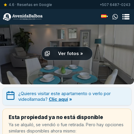
4.6 · Reseñas en Google
+507 6487-0243
▾
Ver fotos »
¿Quieres visitar este apartamento o verlo por
videollamada?
Clic aquí
»
Esta propiedad ya no está disponible
Ya se alquiló, se vendió o fue retirada. Pero hay opciones
similares disponibles ahora mismo: