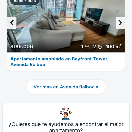
hace 7 dias
‹
›
$189.000
1
2
100 m²
Apartamento amoblado en Bayfront Tower,
Avenida Balboa
Ver más en Avenida Balboa »
¿Quieres que te ayudemos a encontrar el mejor
apartamento?