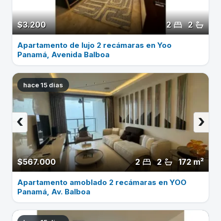
$3.200
2
2
Apartamento de lujo 2 recámaras en Yoo
Panamá, Avenida Balboa
hace 15 dias
‹
›
$567.000
2
2
172 m²
Apartamento amoblado 2 recámaras en YOO
Panamá, Av. Balboa