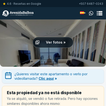
4.6 · Reseñas en Google
+507 6487-0243
▾
Ver fotos »
¿Quieres visitar este apartamento o verlo por
videollamada?
Clic aquí
»
Esta propiedad ya no está disponible
Ya se alquiló, se vendió o fue retirada. Pero hay opciones
similares disponibles ahora mismo: