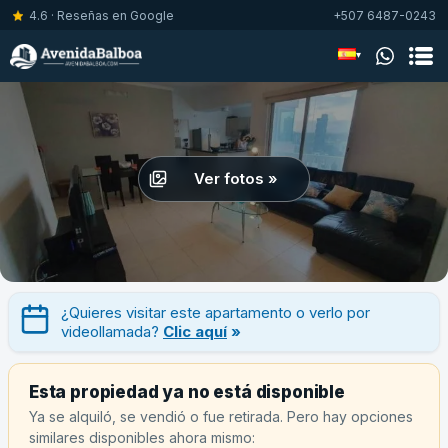
4.6 · Reseñas en Google
+507 6487-0243
▾
Ver fotos »
¿Quieres visitar este apartamento o verlo por
videollamada?
Clic aquí
»
Esta propiedad ya no está disponible
Ya se alquiló, se vendió o fue retirada. Pero hay opciones
similares disponibles ahora mismo: