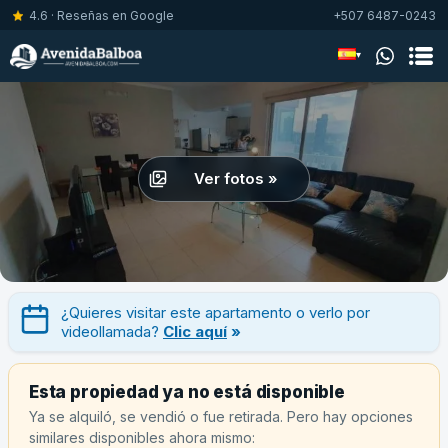
4.6 · Reseñas en Google
+507 6487-0243
▾
Ver fotos »
¿Quieres visitar este apartamento o verlo por
videollamada?
Clic aquí
»
Esta propiedad ya no está disponible
Ya se alquiló, se vendió o fue retirada. Pero hay opciones
similares disponibles ahora mismo: