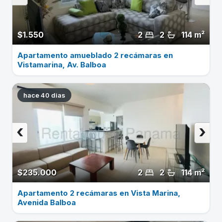
$1.550
2
2
114 m²
Apartamento amueblado 2 recámaras en
Vistamarina, Av. Balboa
hace 40 dias
‹
›
$235.000
2
2
114 m²
Apartamento 2 recámaras en Vista Marina,
Avenida Balboa