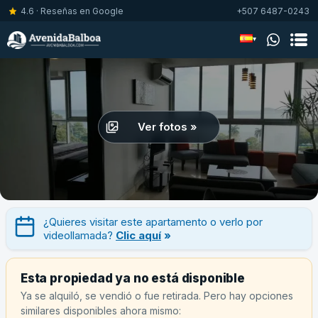
4.6 · Reseñas en Google
+507 6487-0243
▾
Ver fotos »
¿Quieres visitar este apartamento o verlo por
videollamada?
Clic aquí
»
Esta propiedad ya no está disponible
Ya se alquiló, se vendió o fue retirada. Pero hay opciones
similares disponibles ahora mismo: