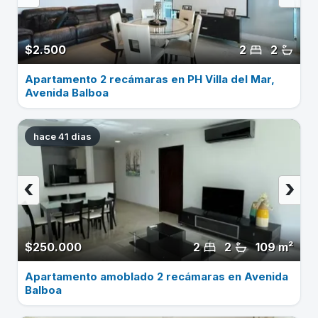
$2.500
2
2
Apartamento 2 recámaras en PH Villa del Mar,
Avenida Balboa
hace 41 dias
‹
›
$250.000
2
2
109 m²
Apartamento amoblado 2 recámaras en Avenida
Balboa